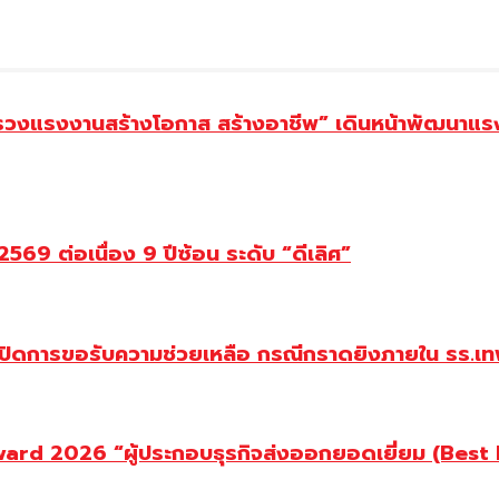
ทรวงแรงงานสร้างโอกาส สร้างอาชีพ” เดินหน้าพัฒนาแรง
69 ต่อเนื่อง 9 ปีซ้อน ระดับ “ดีเลิศ”
ปิดการขอรับความช่วยเหลือ กรณีกราดยิงภายใน รร.เทพ
d 2026 “ผู้ประกอบธุรกิจส่งออกยอดเยี่ยม (Best Ex