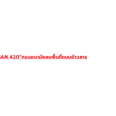
SAN 420″กรมอนามัยลงพื้นที่ถนนข้าวสาร