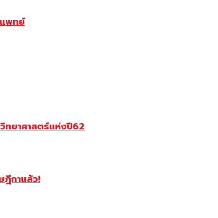
รแพทย์
วิทยาศาสตร์แห่งปี62
ฎีกาแล้ว!