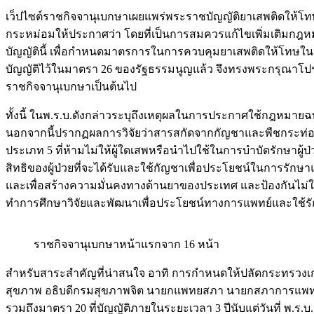
เว็ปไซต์ราชกิจจานุเบกษาเผยแพร่พระราชบัญญัติยาเสพติดให้โทษ
กระหม่อมให้ประกาศว่า โดยที่เป็นการสมควรแก้ไขเพิ่มเติมกฎห
บัญญัตินี้ เพื่อกำหนดมาตรการในการควบคุมยาเสพติดให้โทษในป
บัญญัติไว้ในมาตรา 26 ของรัฐธรรมนูญแล้ว จึงทรงพระกรุณาโปรดเก
ราชกิจจานุเบกษาเป็นต้นไป
ทั้งนี้ ในพ.ร.บ.ดังกล่าวระบุถึงเหตุผลในการประกาศใช้กฎหมายฉบั
นอกจากนี้ปรากฏผลการวิจัยว่าสารสกัดจากกัญชาและพืชกระท่อม
ประเภท 5 ที่ห้ามไม่ให้ผู้ใดเสพหรือนำไปใช้ในการบำบัดรักษาผู
สิทธิของผู้ป่วยที่จะได้รับและใช้กัญชาเพื่อประโยชน์ในการร
และเพื่อสร้างความมั่นคงทางด้านยาของประเทศ และป้องกันไม่ใ
ทำการศึกษาวิจัยและพัฒนาเพื่อประโยชน์ทางการแพทย์และใช้
ราชกิจจานุเบกษาหน้าแรกจาก 16 หน้า
สำหรับสาระสำคัญที่น่าสนใจ อาทิ การกำหนดให้ปลัดกระทรวง
สุขภาพ อธิบดีกรมสุขภาพจิต นายกแพทยสภา นายกสภาการแพทย์
รวมถึงมาตรา 20 ที่บัญญัติภายในระยะเวลา 3 ปีนับแต่วันที่ พ.ร