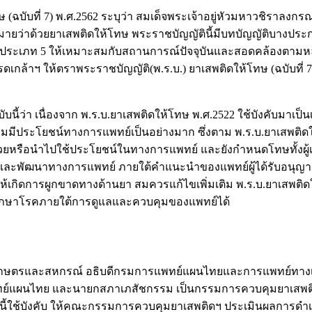
 (ฉบับที่ 7) พ.ศ.2562 ระบุว่า สมเด็จพระเจ้าอยู่หัวมหาวชิรา
มายว่าด้วยยาเสพติดให้โทษ พระราชบัญญัตินี้มีบทบัญญัติบางปร
ระเภท 5 ให้เหมาะสมกับสถานการณ์ปัจจุบันและสอดคล้องตามหลักส
ล้าฯ ให้ตราพระราชบัญญัติ(พ.ร.บ.) ยาเสพติดให้โทษ (ฉบับที่ 7) พ
บนี้ว่า เนื่องจาก พ.ร.บ.ยาเสพติดให้โทษ พ.ศ.2522 ใช้บังคับมาเป็
มีประโยชน์ทางการแพทย์เป็นอย่างมาก ซึ่งตาม พ.ร.บ.ยาเสพติด
้ป่วยหรือนำไปใช้ประโยชน์ในทางการแพทย์ และยังกำหนดโทษทั้งผู้เ
ักษาและพัฒนาทางการแพทย์ ภายใต้คำแนะนำของแพทย์ผู้ได้รับอนุญ
ห้เกิดการผูกขาดทางด้านยา สมควรแก้ไขเพิ่มเติม พ.ร.บ.ยาเสพติ
รักษาโรคภายใต้การดูแลและควบคุมของแพทย์ได้
เกษตรและสหกรณ์ อธิบดีกรมการแพทย์แผนไทยและการแพทย์ทางเล
แผนไทย และนายกสภาเภสัชกรรม เป็นกรรมการควบคุมยาเสพติดใ
.บ.นี้ใช้บังคับ ให้คณะกรรมการควบคุมยาเสพติดฯ ประเมินผลการดำเ