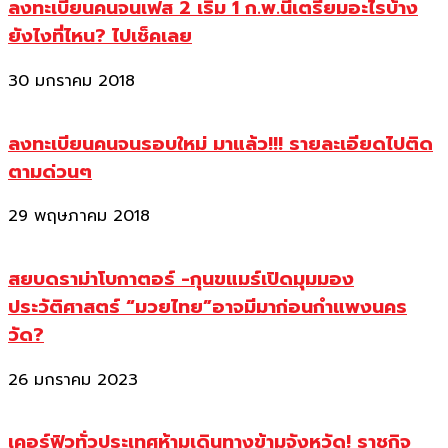
ลงทะเบียนคนจนเฟส 2 เริ่ม 1 ก.พ.นี้เตรียมอะไรบ้าง
ยังไงที่ไหน? ไปเช็คเลย
30 มกราคม 2018
ลงทะเบียนคนจนรอบใหม่ มาแล้ว!!! รายละเอียดไปติด
ตามด่วนๆ
29 พฤษภาคม 2018
สยบดราม่าโบกาตอร์ -กุนขแมร์เปิดมุมมอง
ประวัติศาสตร์ “มวยไทย”อาจมีมาก่อนกำแพงนคร
วัด?
26 มกราคม 2023
เคอร์ฟิวทั่วประเทศห้ามเดินทางข้ามจังหวัด! ราชกิจ