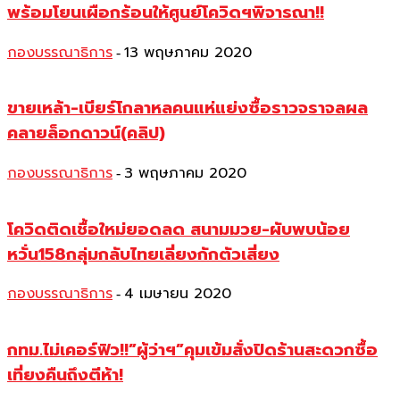
พร้อมโยนเผือกร้อนให้ศูนย์โควิดฯพิจารณา!!
กองบรรณาธิการ
13 พฤษภาคม 2020
-
ขายเหล้า-เบียร์โกลาหลคนแห่แย่งซื้อราวจราจลผล
คลายล็อกดาวน์(คลิป)
กองบรรณาธิการ
3 พฤษภาคม 2020
-
โควิดติดเชื้อใหม่ยอดลด สนามมวย-ผับพบน้อย
หวั่น158กลุ่มกลับไทยเลี่ยงกักตัวเสี่ยง
กองบรรณาธิการ
4 เมษายน 2020
-
กทม.ไม่เคอร์ฟิว!!”ผู้ว่าฯ”คุมเข้มสั่งปิดร้านสะดวกซื้อ
เที่ยงคืนถึงตีห้า!