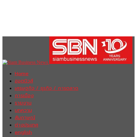
Home
ฮอตนิวส์
เศรษฐกิจ / ธุรกิจ / การตลาด
การเมือง
รายงาน
บทความ
สัมภาษณ์
ต่างประเทศ
english