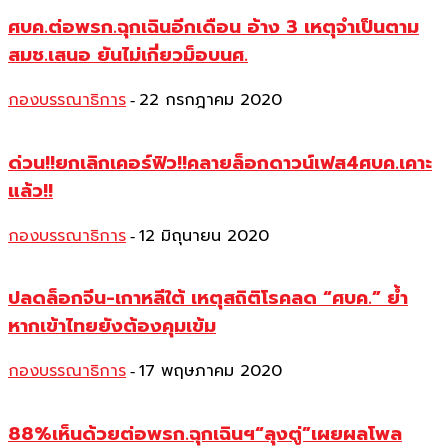
ศบค.ต่อพรก.ฉุกเฉินอีกเดือน อ้าง 3 เหตุจำเป็นตาม
สมช.เสนอ ยันไม่เกี่ยวม็อบนศ.
กองบรรณาธิการ
22 กรกฎาคม 2020
-
ด่วน!!ยกเลิกเคอร์ฟิว!!คลายล็อกดาวน์เฟส4ศบค.เคาะ
แล้ว!!
กองบรรณาธิการ
12 มิถุนายน 2020
-
ปลดล็อกจีน-เกาหลีใต้ เหตุสถิติโรคลด “ศบค.” ย้ำ
หากเข้าไทยยังต้องคุมเข้ม
กองบรรณาธิการ
17 พฤษภาคม 2020
-
88%เห็นด้วยต่อพรก.ฉุกเฉินฯ“ลุงตู่”เผยผลโพล