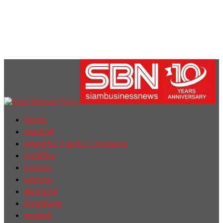
Home
ฮอตนิวส์
เศรษฐกิจ / ธุรกิจ / การตลาด
การเมือง
รายงาน
บทความ
สัมภาษณ์
ต่างประเทศ
english