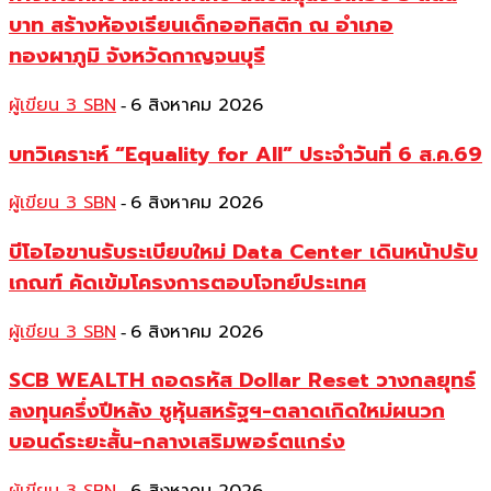
บาท สร้างห้องเรียนเด็กออทิสติก ณ อำเภอ
ทองผาภูมิ จังหวัดกาญจนบุรี
ผู้เขียน 3 SBN
6 สิงหาคม 2026
-
บทวิเคราะห์ “Equality for All” ประจำวันที่ 6 ส.ค.69
ผู้เขียน 3 SBN
6 สิงหาคม 2026
-
บีโอไอขานรับระเบียบใหม่ Data Center เดินหน้าปรับ
เกณฑ์ คัดเข้มโครงการตอบโจทย์ประเทศ
ผู้เขียน 3 SBN
6 สิงหาคม 2026
-
SCB WEALTH ถอดรหัส Dollar Reset วางกลยุทธ์
ลงทุนครึ่งปีหลัง ชูหุ้นสหรัฐฯ-ตลาดเกิดใหม่ผนวก
บอนด์ระยะสั้น-กลางเสริมพอร์ตแกร่ง
-