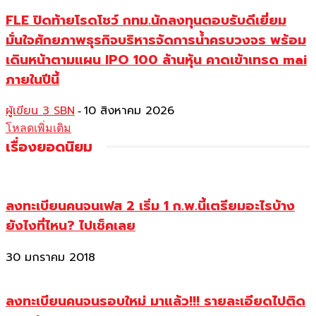
FLE ปิดท้ายโรดโชว์ กทม.นักลงทุนตอบรับดีเยี่ยม
มั่นใจศักยภาพธุรกิจบริหารจัดการน้ำครบวงจร พร้อม
เดินหน้าตามแผน IPO 100 ล้านหุ้น คาดเข้าเทรด mai
ภายในปีนี้
ผู้เขียน 3 SBN
10 สิงหาคม 2026
-
โหลดเพิ่มเติม
เรื่องยอดนิยม
ลงทะเบียนคนจนเฟส 2 เริ่ม 1 ก.พ.นี้เตรียมอะไรบ้าง
ยังไงที่ไหน? ไปเช็คเลย
30 มกราคม 2018
ลงทะเบียนคนจนรอบใหม่ มาแล้ว!!! รายละเอียดไปติด