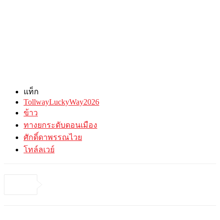
แท็ก
TollwayLuckyWay2026
ข้าว
ทางยกระดับดอนเมือง
ศักดิ์ดาพรรณไวย
โทล์ลเวย์