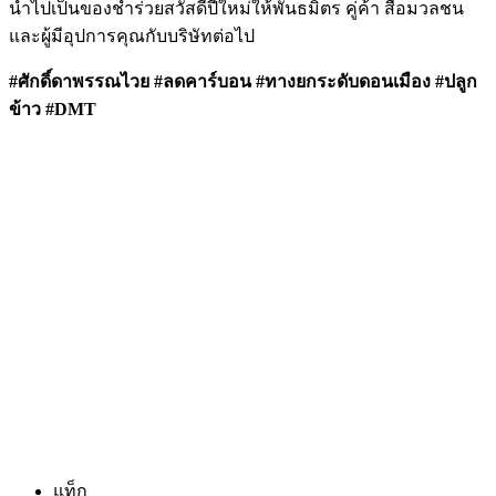
นำไปเป็นของชำร่วยสวัสดีปีใหม่ให้พันธมิตร คู่ค้า สื่อมวลชน
และผู้มีอุปการคุณกับบริษัทต่อไป
#ศักดิ์ดาพรรณไวย #ลดคาร์บอน #ทางยกระดับดอนเมือง #ปลูก
ข้าว #DMT
แท็ก