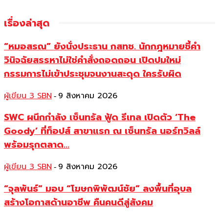
เรื่องล่าสุด
“หมอสรณ” ยังนั่งประธาน กสทช. นักกฎหมายชี้คำ
วินิจฉัยสรรหาไม่ใช่คำสั่งถอดถอน เปิดปมใหม่
กรรมการไม่เข้าประชุมจนงานสะดุด ใครรับผิด
ผู้เขียน 3 SBN
9 สิงหาคม 2026
-
SWC ผนึกกำลัง เซ็นทรัล ฟู้ด รีเทล เปิดตัว ‘The
Goody’ ที่ท็อปส์ สาขาแรก ณ เซ็นทรัล นอร์ทวิลล์
พร้อมรุกตลาด...
ผู้เขียน 3 SBN
9 สิงหาคม 2026
-
“จุลพันธ์” มอบ “โฆษกพิพัฒน์ชัย” ลงพื้นที่อุบล
สร้างโอกาสด้านอาชีพ คืนคนดีสู่สังคม