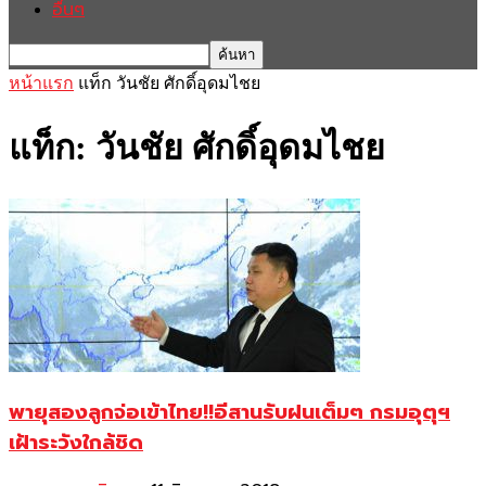
อื่นๆ
หน้าแรก
แท็ก
วันชัย ศักดิ์อุดมไชย
แท็ก: วันชัย ศักดิ์อุดมไชย
พายุสองลูกจ่อเข้าไทย!!อีสานรับฝนเต็มๆ กรมอุตุฯ
เฝ้าระวังใกล้ชิด