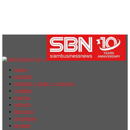
Home
ฮอตนิวส์
เศรษฐกิจ / ธุรกิจ / การตลาด
การเมือง
รายงาน
บทความ
สัมภาษณ์
ต่างประเทศ
english