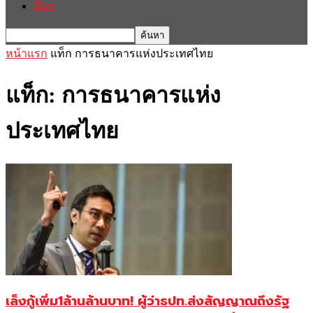
อื่นๆ
หน้าแรก
แท็ก
การธนาคารแห่งประเทศไทย
แท็ก: การธนาคารแห่ง
ประเทศไทย
เล็งกู้เพิ่ม1ล้านล้านบาท! ผู้ว่าธปท.ส่งสัญญาณถึงรัฐ