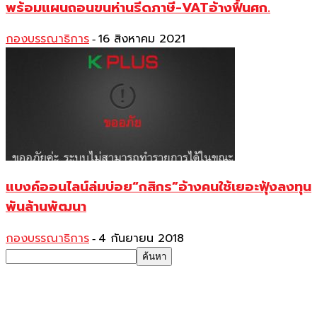
พร้อมแผนถอนขนห่านรีดภาษี-VATอ้างฟื้นศก.
กองบรรณาธิการ
16 สิงหาคม 2021
-
แบงค์ออนไลน์ล่มบ่อย“กสิกร”อ้างคนใช้เยอะฟุ้งลงทุน
พันล้านพัฒนา
กองบรรณาธิการ
4 กันยายน 2018
-