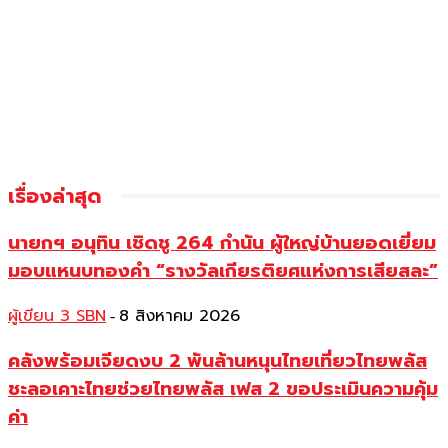
เรื่องล่าสุด
นายกฯ อนุทิน เชิดชู 264 กำนัน ผู้ใหญ่บ้านยอดเยี่ยม
มอบแหนบทองคำ “รางวัลเกียรติยศแห่งการเสียสละ”
ผู้เขียน 3 SBN
8 สิงหาคม 2026
-
คลังพร้อมเจียดงบ 2 พันล้านหนุนไทยเที่ยวไทยพลัส
ชะลอเคาะไทยช่วยไทยพลัส เฟส 2 ขอประเมินความคุ้ม
ค่า