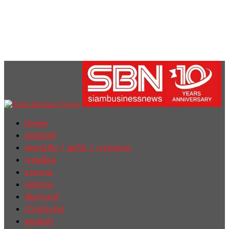
Home
ฮอตนิวส์
เศรษฐกิจ / ธุรกิจ / การตลาด
การเมือง
รายงาน
บทความ
สัมภาษณ์
ต่างประเทศ
english