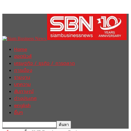
Home
ฮอตนิวส์
เศรษฐกิจ / ธุรกิจ / การตลาด
การเมือง
รายงาน
บทความ
สัมภาษณ์
ต่างประเทศ
english
อื่นๆ