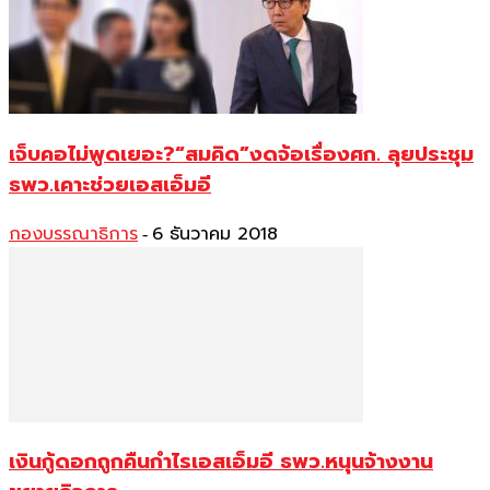
เจ็บคอไม่พูดเยอะ?“สมคิด”งดจ้อเรื่องศก. ลุยประชุม
ธพว.เคาะช่วยเอสเอ็มอี
กองบรรณาธิการ
6 ธันวาคม 2018
-
เงินกู้ดอกถูกคืนกำไรเอสเอ็มอี ธพว.หนุนจ้างงาน