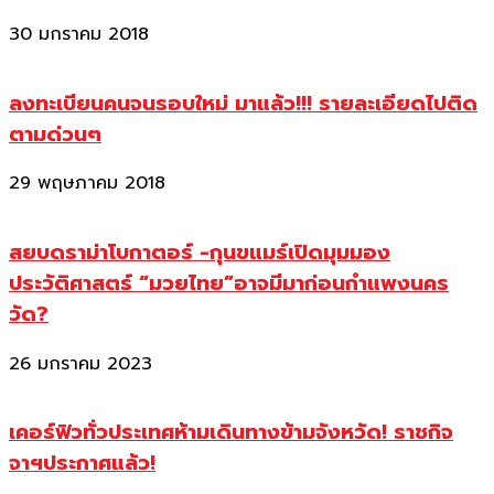
30 มกราคม 2018
ลงทะเบียนคนจนรอบใหม่ มาแล้ว!!! รายละเอียดไปติด
ตามด่วนๆ
29 พฤษภาคม 2018
สยบดราม่าโบกาตอร์ -กุนขแมร์เปิดมุมมอง
ประวัติศาสตร์ “มวยไทย”อาจมีมาก่อนกำแพงนคร
วัด?
26 มกราคม 2023
เคอร์ฟิวทั่วประเทศห้ามเดินทางข้ามจังหวัด! ราชกิจ
จาฯประกาศแล้ว!