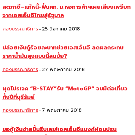
ลดภาษี–แก้หนี้-ฟื้นศก. ม.หอการค้าฯเผยเสียงเพรียก
จากเอสเอ็มอีไทยสู่รัฐบาล
กองบรรณาธิการ
25 สิงหาคม 2018
-
ปล่อยเงินกู้ร้อยละบาทช่วยเอสเอ็มอี ลดผลกระทบ
ราคาน้ำมันสูงแบบนี้สนมั้ย?
กองบรรณาธิการ
27 พฤษภาคม 2018
-
ผุดโปรเจค “B-STAY”รับ “MotoGP” จบมีต่อเที่ยว
ทั้งปีที่บุรีรัมย์
กองบรรณาธิการ
7 พฤษภาคม 2018
-
ขอกู้เงินง่ายขึ้นรีบเลย!เอสเอ็มอีแบงค์ผ่อนปรน