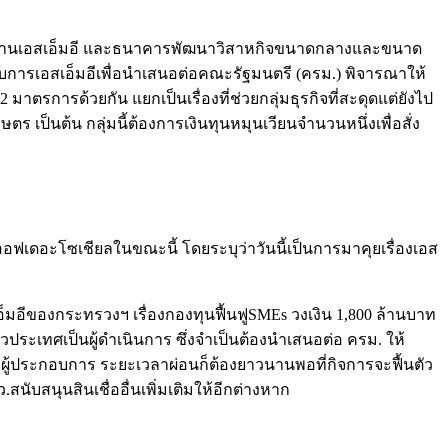
ดูแลงานเอสเอ็มอี และธนาคารพัฒนาวิสาหกิจขนาดกลางและขนาด
อบการเอสเอ็มอีเพื่อนำเสนอต่อคณะรัฐมนตรี (ครม.) พิจารณาให้
2 มาตรการด้วยกัน แยกเป็นเรื่องที่ช่วยกลุ่มธุรกิจที่สะดุดแต่ยังไป
ษตร เป็นต้น กลุ่มนี้ต้องการเงินทุนหมุนเวียนจำนวนหนึ่งเพื่อสั่ง
ออฟเดอะโซเชียลในขณะนี้ โดยระบุว่าวันนี้เป็นการมาคุยเรื่องเอส
มอีของกระทรวงฯ เรื่องกองทุนฟื้นฟูSMEs วงเงิน 1,800 ล้านบาท
วประเทศเป็นผู้ดำเนินการ ซึ่งจำเป็นต้องนำเสนอต่อ ครม. ให้
ะแก่ผู้ประกอบการ ระยะเวลาผ่อนก็ต้องยาวนานพอที่กิจการจะฟื้นตัว
สนับสนุนสินเชื่ออื่นเพิ่มเติมให้อีกต่างหาก