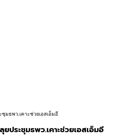
ระชุมธพว.เคาะช่วยเอสเอ็มอี
ลุยประชุมธพว.เคาะช่วยเอสเอ็มอี