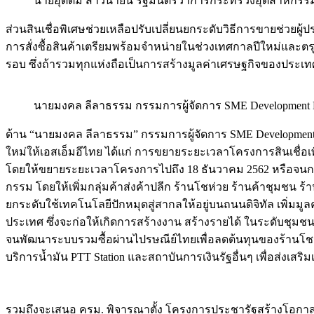
นายอุตตม สาวนายน รัฐมนตรีว่าการกระทรวงอุตสาหกรร
ส่วนสินเชื่อพิเศษช่วยเหลือปรับเปลี่ยนยกระดับวิธีการขายช่วย
การสั่งซื้อสินค้าเตรียมพร้อมจำหน่ายในช่วงเทศกาลปีใหม่และตรุ
รอบ ซึ่งถ้ารวมทุกแห่งถือเป็นการสร้างมูลค่าเศรษฐกิจของประ
นายมงคล ลีลาธรรม กรรมการผู้จัดการ SME Development 
ด้าน “นายมงคล ลีลาธรรม” กรรมการผู้จัดการ SME Development B
ใหม่ให้เอสเอ็มอีไทย ได้แก่ การขยายระยะเวลาโครงการสินเชื่อเพื
โดยให้ขยายระยะเวลาโครงการไปถึง 18 ธันวาคม 2562 หรือจนกว่าห
กรรม โดยให้เพิ่มกลุ่มค้าส่งค้าปลีก ร้านโชห่วย ร้านค้าชุมชน ร้า
ยกระดับใช้เทคโนโลยีปักหมุดสู่สากลให้อยู่บนถนนดิจิทัล เพิ่มมู
ประเทศ ซึ่งจะก่อให้เกิดการสร้างงาน สร้างรายได้ ในระดับชุ
จนพัฒนาระบบรวมซื้อผ่านไปรษณีย์ไทยเพื่อลดต้นทุนของร้านโชห่ว
บริการน้ำมัน PTT Station และสถาบันการเงินรัฐอื่นๆ เพื่อส่งเ
รวมถึงจะเสนอ ครม. พิจารณาตั้ง โครงการประชารัฐสร้างโอกาสคนตั