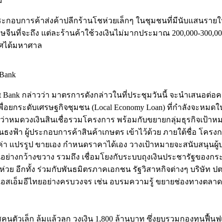
ม
ผู้ประกอบการค้าส่งค้าปลีกร้านโชห่วยเล็กๆ ในชุมชนที่มีนับแสน
ษจีนที่จะถึง แต่ละร้านค้าใช้วงเงินไม่มากประมาณ 200,000-300,0
เทศได้มหาศาล
Bank
ank กล่าวว่า มาตรการดังกล่าวในที่ประชุมวันนี้ จะนำเสนอต่อคณะร
่อยกระดับเศรษฐกิจชุมชน (Local Economy Loan) ที่กำลังจะหมดในวัน
มดวงเงินสินเชื่อรวมโครงการ พร้อมกับขยายกลุ่มธุรกิจเป้าหมายข
นธงฟ้า ผู้ประกอบการค้าสินค้าเกษตร เข้าไว้ด้วย ภายใต้ชื่อ โครงกา
ลค่า แปรรูป ขายเอง กำหนดราคาได้เอง วางเป้าหมายจะสนับสนุนผู้ประ
มชนอย่างกว้างขวาง รวมถึง เชื่อมโยงกับระบบถุงเงินประชารัฐข
ย อีกทั้ง ร่วมกับพันธมิตรภาคเอกชน รัฐวิสาหกิจต่างๆ บริษัท ป
สริมเอสเอ็มอีไทยอย่างครบวงจร เช่น อบรมความรู้ ขยายช่องทางตลาด
วเล็ก ล้มแล้วลุก วงเงิน 1,800 ล้านบาท ซึ่งยุบรวมกองทุนฟื้นฟู