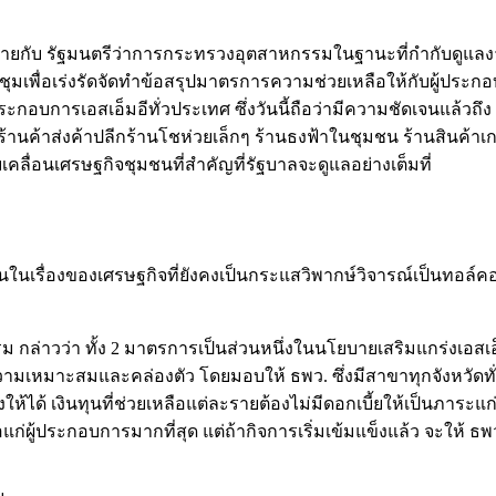
นัดหมายกับ รัฐมนตรีว่าการกระทรวงอุตสาหกรรมในฐานะที่กำกับ
ุมเพื่อเร่งรัดจัดทำข้อสรุปมาตรการความช่วยเหลือให้กับผู้ประก
ประกอบการเอสเอ็มอีทั่วประเทศ ซึ่งวันนี้ถือว่ามีความชัดเจนแล้วถึง 
ุ่มร้านค้าส่งค้าปลีกร้านโชห่วยเล็กๆ ร้านธงฟ้าในชุมชน ร้านสินค้าเก
ับเคลื่อนเศรษฐกิจชุมชนที่สำคัญที่รัฐบาลจะดูแลอย่างเต็มที่
นในเรื่องของเศรษฐกิจที่ยังคงเป็นกระแสวิพากษ์วิจารณ์เป็นทอล์ค
ล่าวว่า ทั้ง 2 มาตรการเป็นส่วนหนึ่งในนโยบายเสริมแกร่งเอสเอ็
ความเหมาะสมและคล่องตัว โดยมอบให้ ธพว. ซึ่งมีสาขาทุกจังหวัดทั่
งให้ได้ เงินทุนที่ช่วยเหลือแต่ละรายต้องไม่มีดอกเบี้ยให้เป็นภาร
ก่ผู้ประกอบการมากที่สุด แต่ถ้ากิจการเริ่มเข้มแข็งแล้ว จะให้ ธพว.