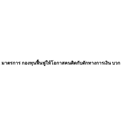
2 มาตรการ กองทุนฟื้นฟูให้โอกาสคนติดกับดักทางการเงิน บวก