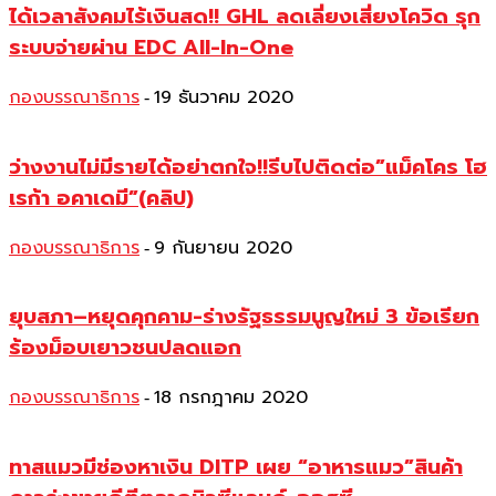
ได้เวลาสังคมไร้เงินสด!! GHL ลดเลี่ยงเสี่ยงโควิด รุก
ระบบจ่ายผ่าน EDC All-In-One
กองบรรณาธิการ
19 ธันวาคม 2020
-
ว่างงานไม่มีรายได้อย่าตกใจ!!รีบไปติดต่อ”แม็คโคร โฮ
เรก้า อคาเดมี”(คลิป)
กองบรรณาธิการ
9 กันยายน 2020
-
ยุบสภา–หยุดคุกคาม-ร่างรัฐธรรมนูญใหม่ 3 ข้อเรียก
ร้องม็อบเยาวชนปลดแอก
กองบรรณาธิการ
18 กรกฎาคม 2020
-
ทาสแมวมีช่องหาเงิน DITP เผย “อาหารแมว”สินค้า