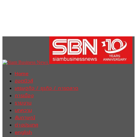
Home
ฮอตนิวส์
เศรษฐกิจ / ธุรกิจ / การตลาด
การเมือง
รายงาน
บทความ
สัมภาษณ์
ต่างประเทศ
english