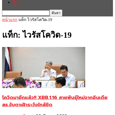
อื่นๆ
หน้าแรก
แท็ก
ไวรัสโควิด-19
แท็ก: ไวรัสโควิด-19
โควิดมาอีกแล้ว!! XBB.1.16 สายพันธุ์ใหม่จากอินเดีย
สธ.จับตาเฝ้าระวังใกล้ชิด