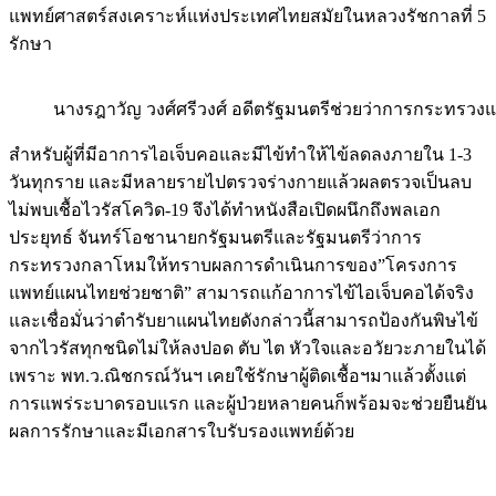
แพทย์ศาสตร์สงเคราะห์แห่งประเทศไทยสมัยในหลวงรัชกาลที่ 5
รักษา
นางรฎาวัญ วงศ์ศรีวงศ์ อดีตรัฐมนตรีช่วยว่าการกระทร
สำหรับผู้ที่มีอาการไอเจ็บคอและมีไข้ทำให้ไข้ลดลงภายใน 1-3
วันทุกราย และมีหลายรายไปตรวจร่างกายแล้วผลตรวจเป็นลบ
ไม่พบเชื้อไวรัสโควิด-19 จึงได้ทำหนังสือเปิดผนึกถึงพลเอก
ประยุทธ์ จันทร์โอชานายกรัฐมนตรีและรัฐมนตรีว่าการ
กระทรวงกลาโหมให้ทราบผลการดำเนินการของ”โครงการ
แพทย์แผนไทยช่วยชาติ” สามารถแก้อาการไข้ไอเจ็บคอได้จริง
และเชื่อมั่นว่าตำรับยาแผนไทยดังกล่าวนี้สามารถป้องกันพิษไข้
จากไวรัสทุกชนิดไม่ให้ลงปอด ตับ ไต หัวใจและอวัยวะภายในได้
เพราะ พท.ว.ณิชกรณ์วันฯ เคยใช้รักษาผู้ติดเชื้อฯมาแล้วตั้งแต่
การแพร่ระบาดรอบแรก และผู้ป่วยหลายคนก็พร้อมจะช่วยยืนยัน
ผลการรักษาและมีเอกสารใบรับรองแพทย์ด้วย