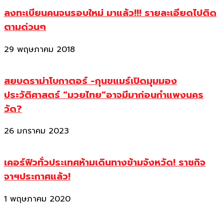
ลงทะเบียนคนจนรอบใหม่ มาแล้ว!!! รายละเอียดไปติด
ตามด่วนๆ
29 พฤษภาคม 2018
สยบดราม่าโบกาตอร์ -กุนขแมร์เปิดมุมมอง
ประวัติศาสตร์ “มวยไทย”อาจมีมาก่อนกำแพงนคร
วัด?
26 มกราคม 2023
เคอร์ฟิวทั่วประเทศห้ามเดินทางข้ามจังหวัด! ราชกิจ
จาฯประกาศแล้ว!
1 พฤษภาคม 2020