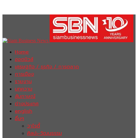
Home
ฮอตนิวส์
เศรษฐกิจ / ธุรกิจ / การตลาด
การเมือง
รายงาน
บทความ
สัมภาษณ์
ต่างประเทศ
english
อื่นๆ
วาไรตี้
ศิลปะ-วัฒนธรรม