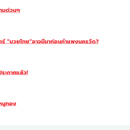
ตามด่วนๆ
สตร์ “มวยไทย”อาจมีมาก่อนกำแพงนครวัด?
ฯประกาศแล้ว!
หนูทอง