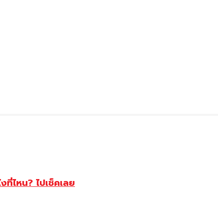
ไงที่ไหน? ไปเช็คเลย