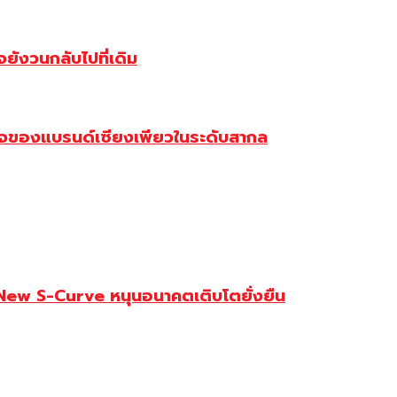
ังวนกลับไปที่เดิม
จของแบรนด์เซียงเพียวในระดับสากล
 New S-Curve หนุนอนาคตเติบโตยั่งยืน