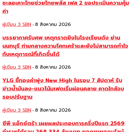
ชะลอเคาะไทยช่วยไทยพลัส เฟส 2 ขอประเมินความคุ้ม
ค่า
ผู้เขียน 3 SBN
8 สิงหาคม 2026
-
บรรยากาศรับศพ เหตุกราดยิงในโรงเรียนดัง ย่าน
นนทบุรี ท่ามกลางความโศกเศร้าและยังไม่สามารถทำใจ
กับเหตุการณ์ที่เกิดขึ้นได้
ผู้เขียน 3 SBN
8 สิงหาคม 2026
-
YLG ชี้ทองคำพุ่ง New High ในรอบ 7 สัปดาห์ รับ
ข่าวน้ำมันลง-แนวโน้มเฟดเริ่มผ่อนคลาย คาดใกล้จบ
รอบปรับฐาน
ผู้เขียน 3 SBN
8 สิงหาคม 2026
-
ซีพี แอ็กซ์ตร้า เผยผลประกอบการครึ่งปีแรก 2569
ทำรายได้รวม 268,334 ล้านบาท ยอดขายออนไลน์