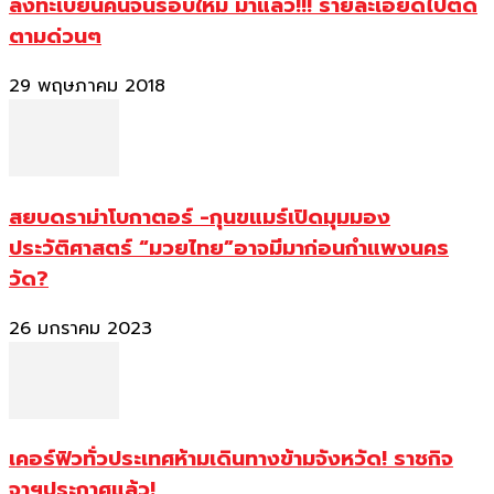
ลงทะเบียนคนจนรอบใหม่ มาแล้ว!!! รายละเอียดไปติด
ตามด่วนๆ
29 พฤษภาคม 2018
สยบดราม่าโบกาตอร์ -กุนขแมร์เปิดมุมมอง
ประวัติศาสตร์ “มวยไทย”อาจมีมาก่อนกำแพงนคร
วัด?
26 มกราคม 2023
เคอร์ฟิวทั่วประเทศห้ามเดินทางข้ามจังหวัด! ราชกิจ
จาฯประกาศแล้ว!