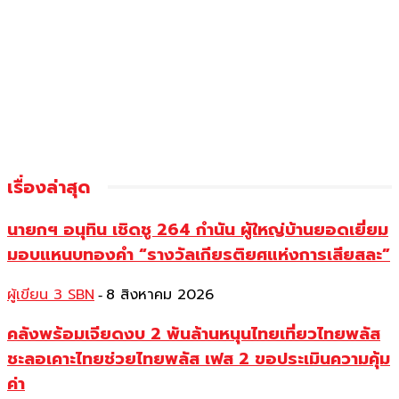
เรื่องล่าสุด
นายกฯ อนุทิน เชิดชู 264 กำนัน ผู้ใหญ่บ้านยอดเยี่ยม
มอบแหนบทองคำ “รางวัลเกียรติยศแห่งการเสียสละ”
ผู้เขียน 3 SBN
8 สิงหาคม 2026
-
คลังพร้อมเจียดงบ 2 พันล้านหนุนไทยเที่ยวไทยพลัส
ชะลอเคาะไทยช่วยไทยพลัส เฟส 2 ขอประเมินความคุ้ม
ค่า