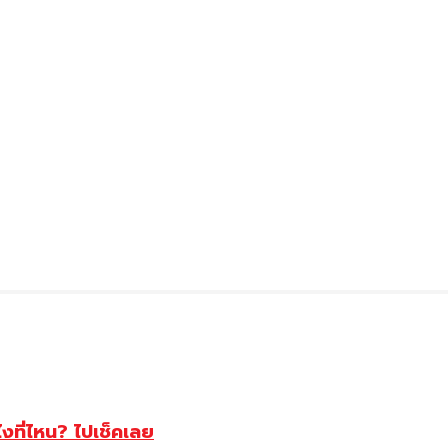
ไงที่ไหน? ไปเช็คเลย