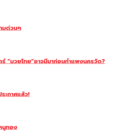
ตามด่วนๆ
สตร์ “มวยไทย”อาจมีมาก่อนกำแพงนครวัด?
ฯประกาศแล้ว!
หนูทอง