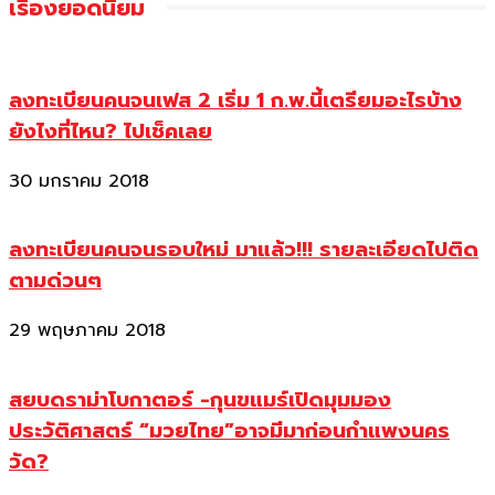
เรื่องยอดนิยม
ลงทะเบียนคนจนเฟส 2 เริ่ม 1 ก.พ.นี้เตรียมอะไรบ้าง
ยังไงที่ไหน? ไปเช็คเลย
30 มกราคม 2018
ลงทะเบียนคนจนรอบใหม่ มาแล้ว!!! รายละเอียดไปติด
ตามด่วนๆ
29 พฤษภาคม 2018
สยบดราม่าโบกาตอร์ -กุนขแมร์เปิดมุมมอง
ประวัติศาสตร์ “มวยไทย”อาจมีมาก่อนกำแพงนคร
วัด?