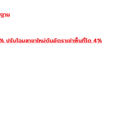
บฐาน
รับโฉมสาขาใหม่ดันอัตราเช่าพื้นที่โต 4%