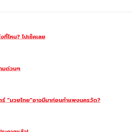
ไงที่ไหน? ไปเช็คเลย
ตามด่วนๆ
สตร์ “มวยไทย”อาจมีมาก่อนกำแพงนครวัด?
ฯประกาศแล้ว!