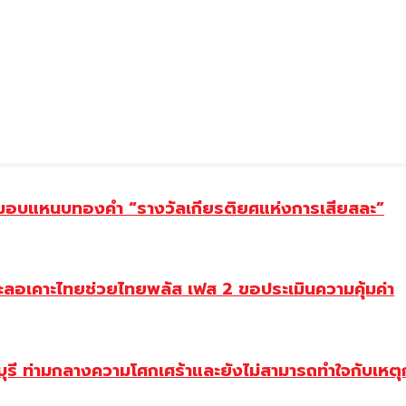
ยม มอบแหนบทองคำ “รางวัลเกียรติยศแห่งการเสียสละ”
ะลอเคาะไทยช่วยไทยพลัส เฟส 2 ขอประเมินความคุ้มค่า
ี ท่ามกลางความโศกเศร้าและยังไม่สามารถทำใจกับเหตุการ