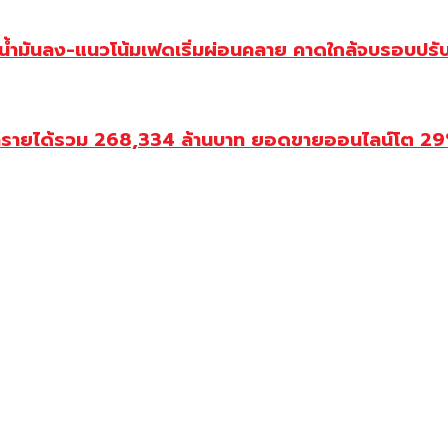
วน้ำมันลง-แนวโน้มเฟดเริ่มผ่อนคลาย คาดใกล้จบรอบปรั
ำรายได้รวม 268,334 ล้านบาท ยอดขายออนไลน์โต 29% ป