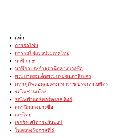
แท็ก
การรถไฟฯ
การรถไฟแห่งประเทศไทย
นาฬิกา ๙
นาฬิกาประจำสถานีกลางบางซื่อ
พระบาทสมเด็จพระบรมชนกาธิเบศร
มหาภูมิพลอดุลยเดชมหาราช บรมนาถบพิตร
รถไฟชานเมือง
รถไฟฟ้าแอร์พอร์ต เรล ลิงก์
สถานีกลางบางซื่อ
เลขไทย
เอกรัช ศรีอาระยันพงษ์
ในหลวงรัชกาลที่ 9