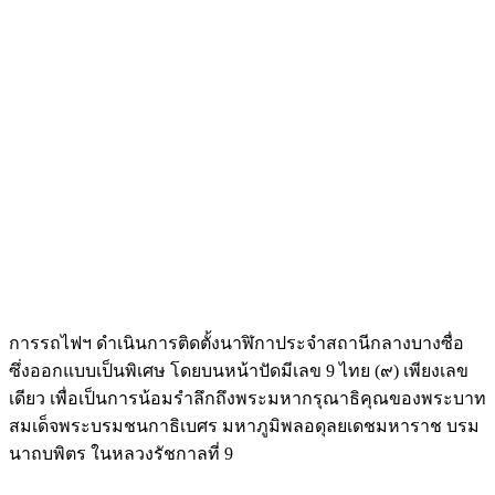
การรถไฟฯ ดำเนินการติดตั้งนาฬิกาประจำสถานีกลางบางซื่อ
ซึ่งออกแบบเป็นพิเศษ โดยบนหน้าปัดมีเลข 9 ไทย (๙) เพียงเลข
เดียว เพื่อเป็นการน้อมรำลึกถึงพระมหากรุณาธิคุณของพระบาท
สมเด็จพระบรมชนกาธิเบศร มหาภูมิพลอดุลยเดชมหาราช บรม
นาถบพิตร ในหลวงรัชกาลที่ 9