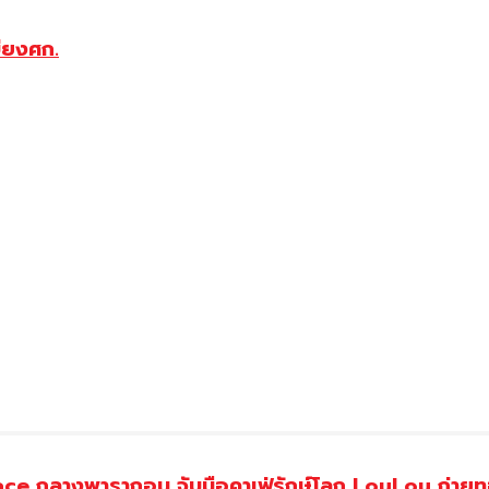
บียงศก.
ce กลางพารากอน จับมือคาเฟ่รักษ์โลก LouLou ถ่ายทอ