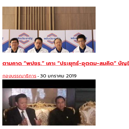
ตามคาด “พปชร.” เคาะ “ประยุทธ์-อุตตม-สมคิด” บัญ
กองบรรณาธิการ
30 มกราคม 2019
-