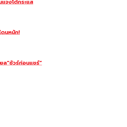
งานแจงโต้กระแส
โดนหนัก!
ียล“ชัวร์ก่อนแชร์”