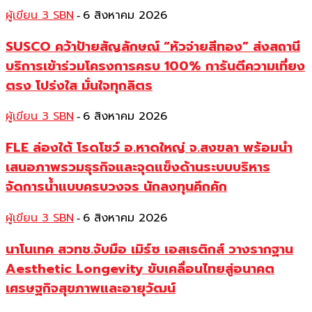
ผู้เขียน 3 SBN
6 สิงหาคม 2026
-
SUSCO คว้าป้ายสัญลักษณ์ “หัวจ่ายสีทอง” ส่งสถานี
บริการเข้าร่วมโครงการครบ 100% การันตีความเที่ยง
ตรง โปร่งใส มั่นใจทุกลิตร
ผู้เขียน 3 SBN
6 สิงหาคม 2026
-
FLE ล่องใต้ โรดโชว์ อ.หาดใหญ่ จ.สงขลา พร้อมนำ
เสนอภาพรวมธุรกิจและจุดแข็งด้านระบบบริหาร
จัดการน้ำแบบครบวงจร นักลงทุนคึกคัก
ผู้เขียน 3 SBN
6 สิงหาคม 2026
-
นาโนเทค สวทช.จับมือ เมิร์ซ เอสเธติกส์ วางรากฐาน
Aesthetic Longevity ขับเคลื่อนไทยสู่อนาคต
เศรษฐกิจสุขภาพและอายุวัฒน์