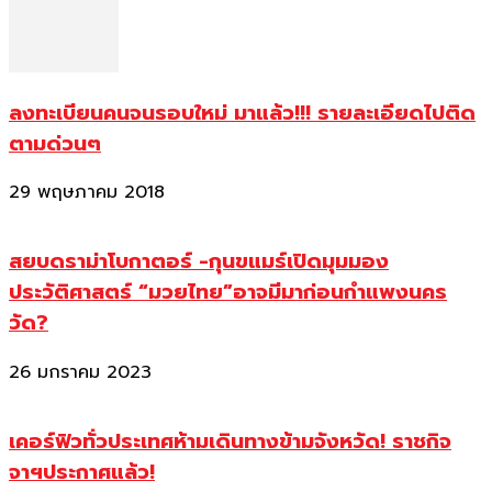
ลงทะเบียนคนจนรอบใหม่ มาแล้ว!!! รายละเอียดไปติด
ตามด่วนๆ
29 พฤษภาคม 2018
สยบดราม่าโบกาตอร์ -กุนขแมร์เปิดมุมมอง
ประวัติศาสตร์ “มวยไทย”อาจมีมาก่อนกำแพงนคร
วัด?
26 มกราคม 2023
เคอร์ฟิวทั่วประเทศห้ามเดินทางข้ามจังหวัด! ราชกิจ
จาฯประกาศแล้ว!