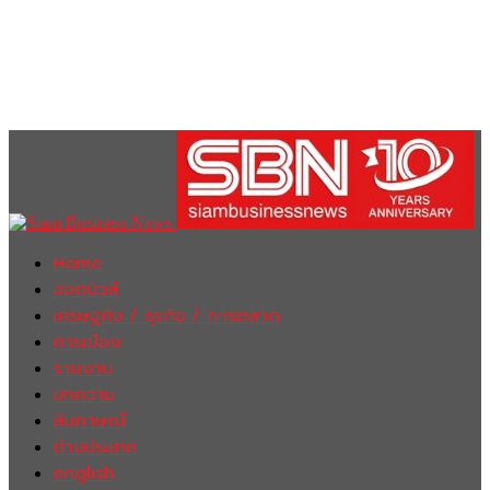
Home
ฮอตนิวส์
เศรษฐกิจ / ธุรกิจ / การตลาด
การเมือง
รายงาน
บทความ
สัมภาษณ์
ต่างประเทศ
english