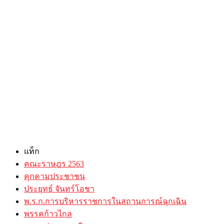
แท็ก
คณะราษฎร 2563
คุกคามประชาชน
ประยุทธ์ จันทร์โอชา
พ.ร.ก.การบริหารราชการในสถานการณ์ฉุกเฉิน
พรรคก้าวไกล