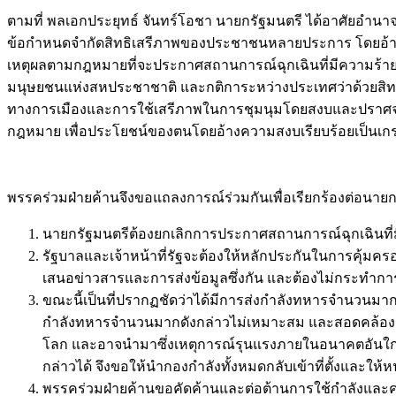
ตามที่ พลเอกประยุทธ์ จันทร์โอชา นายกรัฐมนตรี ได้อาศัยอำ
ข้อกำหนดจำกัดสิทธิเสรีภาพของประชาชนหลายประการ โดยอ้างเหตุจ
เหตุผลตามกฎหมายที่จะประกาศสถานการณ์ฉุกเฉินที่มีความร้ายแร
มนุษยชนแห่งสหประชาชาติ และกติการะหว่างประเทศว่าด้วยสิทธิ
ทางการเมืองและการใช้เสรีภาพในการชุมนุมโดยสงบและปราศจากอ
กฎหมาย เพื่อประโยชน์ของตนโดยอ้างความสงบเรียบร้อยเป็นเกรา
พรรคร่วมฝ่ายค้านจึงขอแถลงการณ์ร่วมกันเพื่อเรียกร้องต่อนายกรั
นายกรัฐมนตรีต้องยกเลิกการประกาศสถานการณ์ฉุกเฉินที่
รัฐบาลและเจ้าหน้าที่รัฐจะต้องให้หลักประกันในการคุ้
เสนอข่าวสารและการส่งข้อมูลซึ่งกัน และต้องไม่กระทำการใด
ขณะนี้เป็นที่ปรากฏชัดว่าได้มีการส่งกำลังทหารจำนวนมากเ
กำลังทหารจำนวนมากดังกล่าวไม่เหมาะสม และสอดคล้องกั
โลก และอาจนำมาซึ่งเหตุการณ์รุนแรงภายในอนาคตอันใกล
กล่าวได้ จึงขอให้นำกองกำลังทั้งหมดกลับเข้าที่ตั้งและให
พรรคร่วมฝ่ายค้านขอคัดค้านและต่อต้านการใช้กำลังและคว