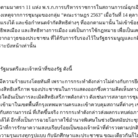
นาจตามมาตรา 11 แห่ง พ.ร.ก.การบริหารราชการในสถานการณ์ฉุกเ
ากการชุมนุมของกลุ่ม “คณะราษฎร 2563” เมื่อวันที่ 14 ตุลาคม 2
งได้ และข้อกำหนดจำกัดสิทธิต่างๆ ที่ออกตามมานั้น ไม่เข้าข้อ
พลเมือง และสิทธิทางการเมือง แต่เป็นการใช้กฎหมาย เพื่อเป็นเ
าวุธของประชาชน ที่ได้รับการรับรองไว้ในรัฐธรรมนูญและกติกา
ะบังหน้าเท่านั้น
ฐมนตรีและเจ้าหน้าที่ของรัฐ ดังนี้
มีความร้ายแรงโดยทันที เพราะการกระทำดังกล่าวไม่ต่างกับการ
มครองสิทธิเสรีภาพ ของประชาชนในการแสดงออกซึ่งความคิดเห็นท
อันเป็นการละเมิดสิทธิเสรีภาพดังกล่าว ดังเช่นการสลายการชุมนุมเ
ข้ามาในเขตพื้นที่กรุงเทพมหานครและเข้าควบคุมสถานที่ต่างๆ เช่น 
บสถานการณ์ ที่เกิดขึ้นจริง การกระทำดังกล่าวส่งผลกระทบต่อ
้ได้ อีกทั้งเป็นการฉวยโอกาสใช้อำนาจพิเศษในช่วงปิดสมัยปร
้หน้าที่การรักษาความสงบเรียบร้อยเป็นของเจ้าหน้าที่ตำรวจตามปกต
ามรุนแรงทุกรูปแบบ กับนักศึกษาและประชาชน ขณะเดียวกันก็ไม่ส