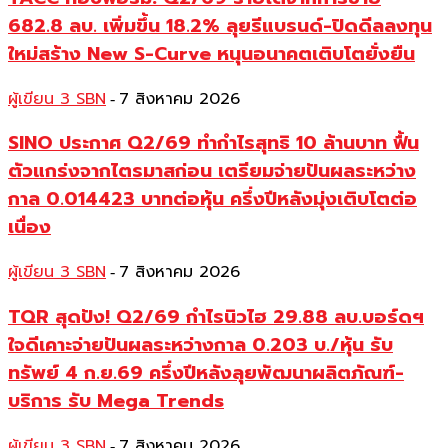
682.8 ลบ. เพิ่มขึ้น 18.2% ลุยรีแบรนด์-ปิดดีลลงทุน
ใหม่สร้าง New S-Curve หนุนอนาคตเติบโตยั่งยืน
ผู้เขียน 3 SBN
7 สิงหาคม 2026
-
SINO ประกาศ Q2/69 ทำกำไรสุทธิ 10 ล้านบาท ฟื้น
ตัวแกร่งจากไตรมาสก่อน เตรียมจ่ายปันผลระหว่าง
กาล 0.014423 บาทต่อหุ้น ครึ่งปีหลังมุ่งเติบโตต่อ
เนื่อง
ผู้เขียน 3 SBN
7 สิงหาคม 2026
-
TQR สุดปัง! Q2/69 กำไรนิวไฮ 29.88 ลบ.บอร์ดฯ
ใจดีเคาะจ่ายปันผลระหว่างกาล 0.203 บ./หุ้น รับ
ทรัพย์ 4 ก.ย.69 ครึ่งปีหลังลุยพัฒนาผลิตภัณฑ์-
บริการ รับ Mega Trends
ผู้เขียน 3 SBN
7 สิงหาคม 2026
-