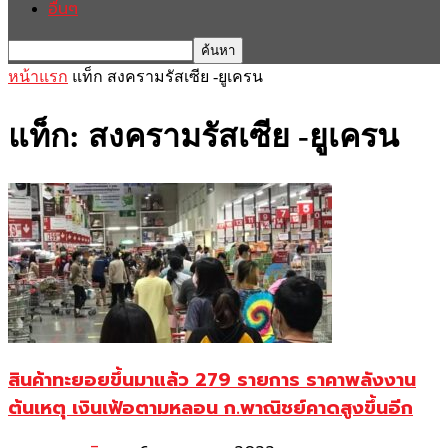
อื่นๆ
หน้าแรก
แท็ก
สงครามรัสเซีย -ยูเครน
แท็ก: สงครามรัสเซีย -ยูเครน
สินค้าทะยอยขึ้นมาแล้ว 279 รายการ ราคาพลังงาน
ต้นเหตุ เงินเฟ้อตามหลอน ก.พาณิชย์คาดสูงขึ้นอีก