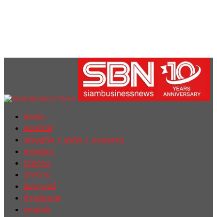
Home
ฮอตนิวส์
เศรษฐกิจ / ธุรกิจ / การตลาด
การเมือง
รายงาน
บทความ
สัมภาษณ์
ต่างประเทศ
english