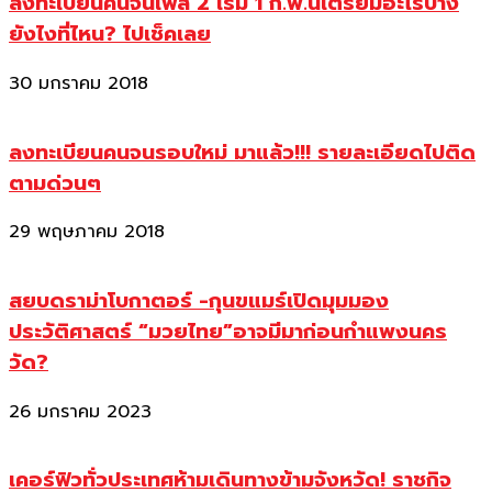
ลงทะเบียนคนจนเฟส 2 เริ่ม 1 ก.พ.นี้เตรียมอะไรบ้าง
ยังไงที่ไหน? ไปเช็คเลย
30 มกราคม 2018
ลงทะเบียนคนจนรอบใหม่ มาแล้ว!!! รายละเอียดไปติด
ตามด่วนๆ
29 พฤษภาคม 2018
สยบดราม่าโบกาตอร์ -กุนขแมร์เปิดมุมมอง
ประวัติศาสตร์ “มวยไทย”อาจมีมาก่อนกำแพงนคร
วัด?
26 มกราคม 2023
เคอร์ฟิวทั่วประเทศห้ามเดินทางข้ามจังหวัด! ราชกิจ