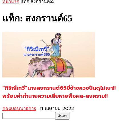
หน้าแรก
แท็ก
สงกรานต์65
แท็ก: สงกรานต์65
“กิริณีเทวี”นางสงกรานต์65ขี่ช้างควงปืนดุไม่เบา!!
พร้อมคำทำนายความเสียหายพืชผล-สงคราม!!
กองบรรณาธิการ
11 เมษายน 2022
-