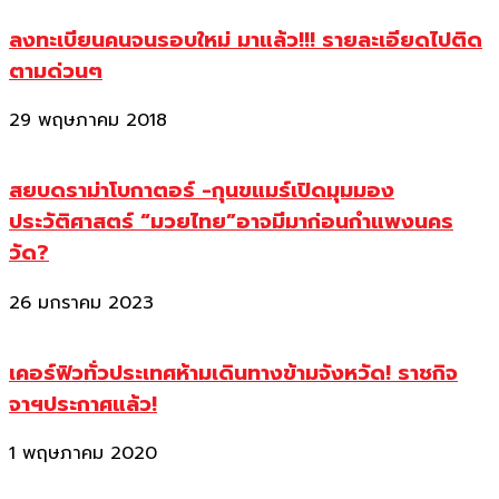
ลงทะเบียนคนจนรอบใหม่ มาแล้ว!!! รายละเอียดไปติด
ตามด่วนๆ
29 พฤษภาคม 2018
สยบดราม่าโบกาตอร์ -กุนขแมร์เปิดมุมมอง
ประวัติศาสตร์ “มวยไทย”อาจมีมาก่อนกำแพงนคร
วัด?
26 มกราคม 2023
เคอร์ฟิวทั่วประเทศห้ามเดินทางข้ามจังหวัด! ราชกิจ
จาฯประกาศแล้ว!
1 พฤษภาคม 2020