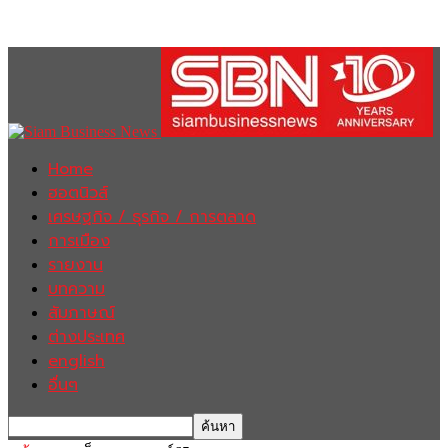
Home
ฮอตนิวส์
เศรษฐกิจ / ธุรกิจ / การตลาด
การเมือง
รายงาน
บทความ
สัมภาษณ์
ต่างประเทศ
english
อื่นๆ