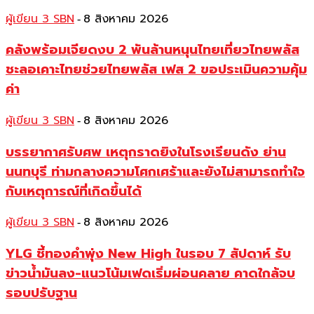
ผู้เขียน 3 SBN
8 สิงหาคม 2026
-
คลังพร้อมเจียดงบ 2 พันล้านหนุนไทยเที่ยวไทยพลัส
ชะลอเคาะไทยช่วยไทยพลัส เฟส 2 ขอประเมินความคุ้ม
ค่า
ผู้เขียน 3 SBN
8 สิงหาคม 2026
-
บรรยากาศรับศพ เหตุกราดยิงในโรงเรียนดัง ย่าน
นนทบุรี ท่ามกลางความโศกเศร้าและยังไม่สามารถทำใจ
กับเหตุการณ์ที่เกิดขึ้นได้
ผู้เขียน 3 SBN
8 สิงหาคม 2026
-
YLG ชี้ทองคำพุ่ง New High ในรอบ 7 สัปดาห์ รับ
ข่าวน้ำมันลง-แนวโน้มเฟดเริ่มผ่อนคลาย คาดใกล้จบ
รอบปรับฐาน