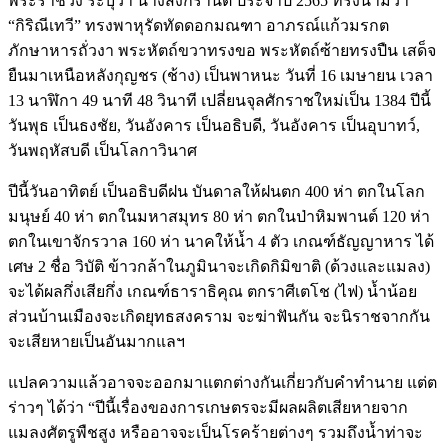
พระราชวัง ระบุว่า นางสงกรานต์ ประจำปี 2565 ทรงนามว่า
“กิริณีเทวี” ทรงพาหุรัดทัดดอกมณฑา อาภรณ์แก้วมรกต
ภักษาหารถั่วงา พระหัตถ์ขวาทรงขอ พระหัตถ์ซ้ายทรงปืน เสด็จ
ยืนมาเหนือหลังกุญชร (ช้าง) เป็นพาหนะ วันที่ 16 เมษายน เวลา
13 นาฬิกา 49 นาที 48 วินาที เปลี่ยนจุลศักราชใหม่เป็น 1384 ปีนี้
วันพุธ เป็นธงชัย, วันอังคาร เป็นอธิบดี, วันอังคาร เป็นอุบาทว์,
วันพฤหัสบดี เป็นโลกาวินาศ
ปีนี้วันอาทิตย์ เป็นอธิบดีฝน บันดาลให้ฝนตก 400 ห่า ตกในโลก
มนุษย์ 40 ห่า ตกในมหาสมุทร 80 ห่า ตกในป่าหิมพานต์ 120 ห่า
ตกในเขาจักรวาล 160 ห่า นาคให้น้ำ 4 ตัว เกณฑ์ธัญญาหาร ได้
เศษ 2 ชื่อ วิบัติ ข้าวกล้าในภูมินาจะเกิดกิมิขาติ (ด้วงและแมลง)
จะได้ผลกึ่งเสียกึ่ง เกณฑ์ธาราธิคุณ ตกราศีเตโช (ไฟ) น้ำน้อย
ส่วนบ้านเมืองจะเกิดยุทธสงคราม จะฆ่าฟันกัน จะนิราชจากกัน
จะเสียหายเป็นอันมากแลฯ
แปลความแล้วอาจจะออกมาแตกต่างกันเกี่ยวกับคำทำนาย แต่ต
ร่าวๆ ได้ว่า “ปีนี้เรื่องของการเกษตรจะมีผลผลิตเสียหายจาก
แมลงศัตรูพืชสูง หรืออาจจะเป็นโรคร้ายต่างๆ รวมถึงน้ำท่าจะ