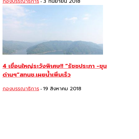
กองบรรณาธิการ
3 กันยายน 2018
-
4 เขื่อนใหญ่ระวังพิเศษ!! “รัชชประภา -ขุน
ด่านฯ”สทนช.เผยน้ำเพิ่มเร็ว
กองบรรณาธิการ
19 สิงหาคม 2018
-