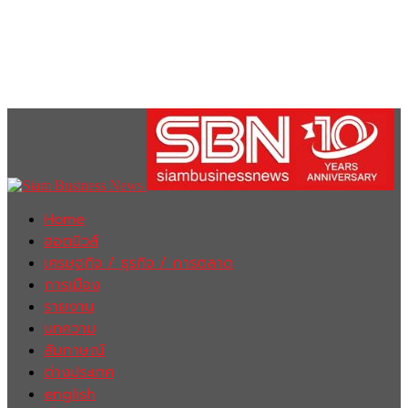
Home
ฮอตนิวส์
เศรษฐกิจ / ธุรกิจ / การตลาด
การเมือง
รายงาน
บทความ
สัมภาษณ์
ต่างประเทศ
english