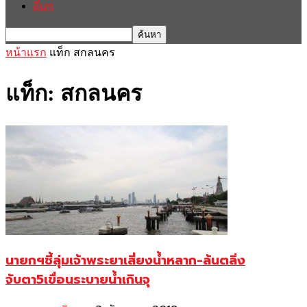
อื่นๆ
หน้าแรก
แท็ก
สกลนคร
แท็ก: สกลนคร
นายกฯชี้ลุ่มเจ้าพระยาเสี่ยงน้ำหลาก-ล้นตลิ่ง
จับตา5เขื่อนระบายน้ำเกินจุ