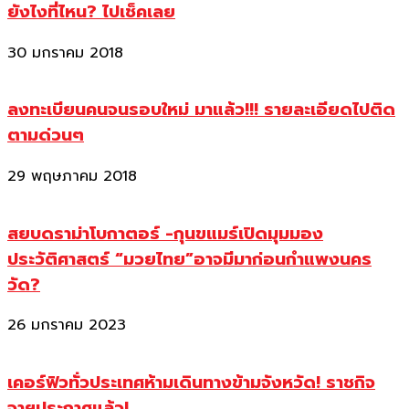
ยังไงที่ไหน? ไปเช็คเลย
30 มกราคม 2018
ลงทะเบียนคนจนรอบใหม่ มาแล้ว!!! รายละเอียดไปติด
ตามด่วนๆ
29 พฤษภาคม 2018
สยบดราม่าโบกาตอร์ -กุนขแมร์เปิดมุมมอง
ประวัติศาสตร์ “มวยไทย”อาจมีมาก่อนกำแพงนคร
วัด?
26 มกราคม 2023
เคอร์ฟิวทั่วประเทศห้ามเดินทางข้ามจังหวัด! ราชกิจ
จาฯประกาศแล้ว!