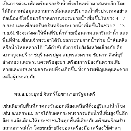
เป็นการด่วน เพื่อเตรียมรองรับน้ำที่จะไหลเข้ามาสมทบอีก โดย
ได้ติดตามข้อมูลสถานการณ์ฝนและปริมาณน้ำทั่วประเทศอย่าง
ต่อเนื่อง ซึ่งเขื่อนวชิราลงกรณจะระบายน้ำเพิ่มขึ้นในช่วง 4 – 7
ก.ย.61 และเขื่อนศรีนครินทร์จะระบายน้ำเพิ่มขึ้นในช่วง 7 – 13
ก.ย.61 ซึ่งจะส่งผลให้พื้นที่รับน้ำท้ายเขื่อนตามแนวริมลำน้ำ และ
พื้นที่ท้ายเขื่อนเจ้าพระยาได้รับผลกระทบจากน้ำท่วม น้ำล้นตลิ่ง
หรือน้ำไหลหลากได้” ได้กำชับสั่งการไปยังจังหวัดเสี่ยงภัย คือ
จ.กาญจนบุรี ราชบุรี นครปฐม สมุทรสงคราม ชัยนาท สิงห์บุรี
อ่างทอง และพระนครศรีอยุธยา เตรียมการป้องกันความเสีย
หายและบรรเทาผลกระทบที่จะเกิดขึ้น ทั้งการเผชิญเหตุและช่วย
เหลือผู้ประสบภัย
พล.อ.ประยุทธ์ จันทร์โอชานายกรัฐมนตรี
เช่นเดียวกับพื้นที่ภาคตะวันออกเฉียงเหนือที่ตั้งอยู่ริมแม่น้ำโขง
เช่น จ.นครพนม อาจได้รับผลกระทบจากระดับน้ำที่เพิ่มสูงขึ้นอีก
จึงขอแจ้งเตือนให้ประชาชนในทุกพื้นที่เสี่ยงภัยเตรียมพร้อมรับ
สถานการณ์น้ำ โดยขนย้ายสิ่งของ เครื่องมือ เครื่องใช้ต่าง ๆ