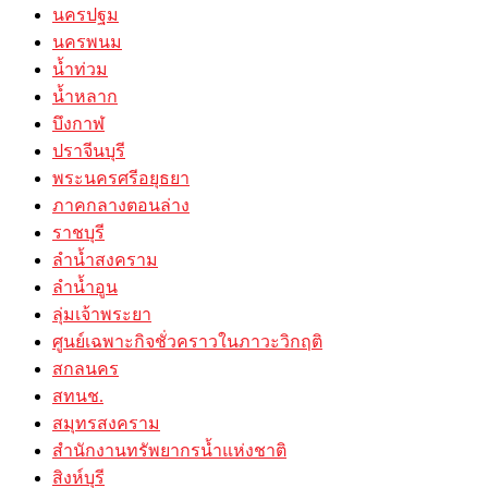
นครปฐม
นครพนม
น้ำท่วม
น้ำหลาก
บึงกาฬ
ปราจีนบุรี
พระนครศรีอยุธยา
ภาคกลางตอนล่าง
ราชบุรี
ลำน้ำสงคราม
ลำน้ำอูน
ลุ่มเจ้าพระยา
ศูนย์เฉพาะกิจชั่วคราวในภาวะวิกฤติ
สกลนคร
สทนช.
สมุทรสงคราม
สำนักงานทรัพยากรน้ำแห่งชาติ
สิงห์บุรี