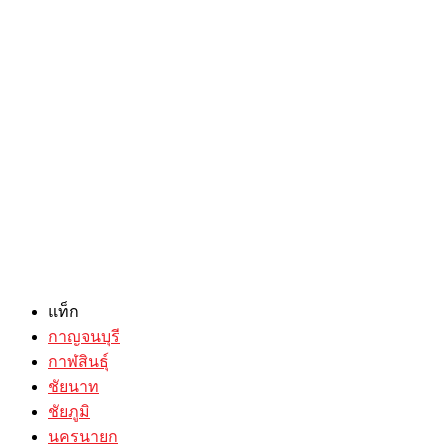
แท็ก
กาญจนบุรี
กาฬสินธุ์
ชัยนาท
ชัยภูมิ
นครนายก