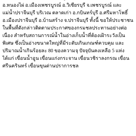
อ.หนองไผ่ อ.เมืองเพชรบูรณ์ อ.วิเชียรบุรี จ.เพชรบูรณ์ และ
แม่น้ำปราจีนบุรี บริเวณ ตลาดเก่า อ.กบินทร์บุรี อ.ศรีมหาโพธิ์
อ.เมืองปราจีนบุรี อ.บ้านสร้าง จ.ปราจีนบุรี ทั้งนี้ ขอให้ประชาชน
ในพื้นที่ดังกล่าวติดตามประกาศของกรมชลประทานอย่างต่อ
เนื่อง สำหรับสถานการณ์น้ำในอ่างเก็บน้ำที่ต้องเฝ้าระวังเป็น
พิเศษ ซึ่งเป็นอ่างขนาดใหญ่ที่มีระดับเกินเกณฑ์ควบคุม และ
ปริมาณน้ำเกินร้อยละ 80 ของความจุ ปัจจุบันคงเหลือ 5 แห่ง
ได้แก่ เขื่อนน้ำอูน เขื่อนแก่งกระจาน เขื่อนวชิราลงกรณ เขื่อน
ศรีนครินทร์ เขื่อนขุนด่านปราการชล