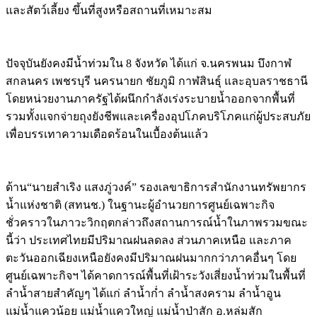
และสัตว์เลี้ยง ขึ้นที่สูงหรือสถานที่เหมาะสม
ปัจจุบันยังคงมีน้ำท่วมใน 8 จังหวัด ได้แก่ จ.นครพนม บึงกาฬ
สกลนคร เพชรบุรี นครนายก ชัยภูมิ กาฬสินธุ์ และอุบลราชธานี
โดยหน่วยงานภาครัฐได้ผนึกกำลังเร่งระบายน้ำออกจากพื้นที่
รวมทั้งแจกจ่ายถุงยังชีพและเครื่องอุปโภคบริโภคแก่ผู้ประสบภัย
เพื่อบรรเทาความเดือดร้อนในเบื้องต้นแล้ว
ด้าน“นายสำเริง แสงภู่วงค์” รองเลขาธิการสำนักงานทรัพยากร
น้ำแห่งชาติ (สทนช.) ในฐานะผู้อำนวยการศูนย์เฉพาะกิจ
ชั่วคราวในภาวะวิกฤตกล่าวถึงสถานการณ์น้ำในภาพรวมขณะ
นี้ว่า ประเทศไทยมีปริมาณฝนลดลง ส่วนภาคเหนือ และภาค
ตะวันออกเฉียงเหนือยังคงมีปริมาณฝนมากกว่าภาคอื่นๆ โดย
ศูนย์เฉพาะกิจฯ ได้คาดการณ์พื้นที่เฝ้าระวังเสี่ยงน้ำท่วมในพื้นที่
ลำน้ำสายสำคัญๆ ได้แก่ ลำน้ำก่ำ ลำน้ำสงคราม ลำน้ำอูน
แม่น้ำแควน้อย แม่น้ำแควใหญ่ แม่น้ำป่าสัก อ.หล่มสัก