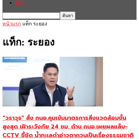
อื่นๆ
หน้าแรก
แท็ก
ระยอง
แท็ก: ระยอง
“วราวุธ” สั่ง กนอ.คุมเข้มมาตรการสิ่งแวดล้อมขั้น
สูงสุด เฝ้าระวังภัย 24 ชม. ด้าน กนอ.เผยผลแล็บ-
CCTV ชี้ชัด น้ำทะเลดำอ่าวตากวนเป็นเรื่องธรรมชาติ