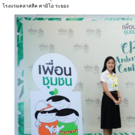
โรงแรมคลาสสิค คามิโอ ระยอง