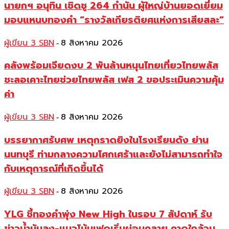
นายกฯ อนุทิน เชิดชู 264 กำนัน ผู้ใหญ่บ้านยอดเยี่ยม
มอบแหนบทองคำ “รางวัลเกียรติยศแห่งการเสียสละ”
ผู้เขียน 3 SBN
8 สิงหาคม 2026
-
คลังพร้อมเจียดงบ 2 พันล้านหนุนไทยเที่ยวไทยพลัส
ชะลอเคาะไทยช่วยไทยพลัส เฟส 2 ขอประเมินความคุ้ม
ค่า
ผู้เขียน 3 SBN
8 สิงหาคม 2026
-
บรรยากาศรับศพ เหตุกราดยิงในโรงเรียนดัง ย่าน
นนทบุรี ท่ามกลางความโศกเศร้าและยังไม่สามารถทำใจ
กับเหตุการณ์ที่เกิดขึ้นได้
ผู้เขียน 3 SBN
8 สิงหาคม 2026
-
YLG ชี้ทองคำพุ่ง New High ในรอบ 7 สัปดาห์ รับ
ข่าวน้ำมันลง-แนวโน้มเฟดเริ่มผ่อนคลาย คาดใกล้จบ