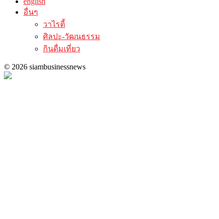
english
อื่นๆ
วาไรตี้
ศิลปะ-วัฒนธรรม
กินดื่มเที่ยว
© 2026 siambusinessnews