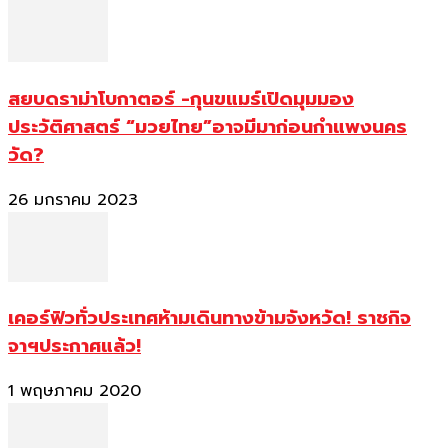
สยบดราม่าโบกาตอร์ -กุนขแมร์เปิดมุมมอง
ประวัติศาสตร์ “มวยไทย”อาจมีมาก่อนกำแพงนคร
วัด?
26 มกราคม 2023
เคอร์ฟิวทั่วประเทศห้ามเดินทางข้ามจังหวัด! ราชกิจ
จาฯประกาศแล้ว!
1 พฤษภาคม 2020