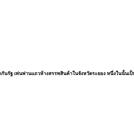
กกันรัฐ เพ่นพ่านแถวห้างสรรพสินค้าในจังหวัดระยอง หนึ่งในนั้นเ