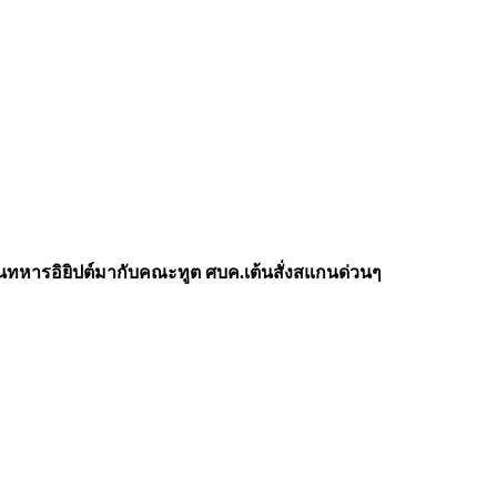
ป็นทหารอิยิปต์มากับคณะทูต ศบค.เต้นสั่งสแกนด่วนๆ