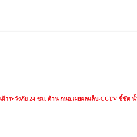
ุด เฝ้าระวังภัย 24 ชม. ด้าน กนอ.เผยผลแล็บ-CCTV ชี้ชัด