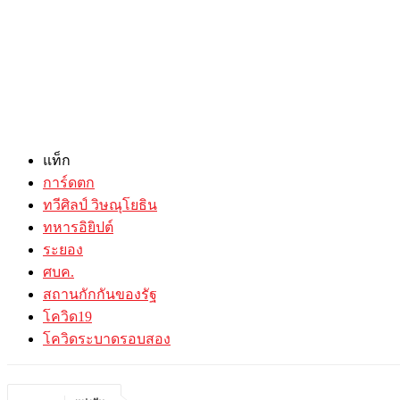
แท็ก
การ์ดตก
ทวีศิลป์ วิษณุโยธิน
ทหารอิยิปต์
ระยอง
ศบค.
สถานกักกันของรัฐ
โควิด19
โควิดระบาดรอบสอง