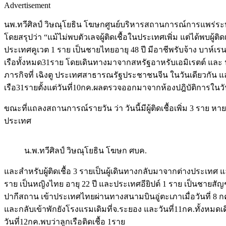
Advertisement
นพ.ทวีศิลป์ วิษณุโยธิน โฆษกศูนย์บริหารสถานการณ์การแพร่ระบ
โดยสรุปว่า “แม้ไม่พบตัวเลจผู้ติดเชื้อในประเทศเพิ่ม แต่ได้พบผู้
ประเทศคูเวต 1 ราย เป็นชายไทยอายุ 48 ปี มีอาชีพรับจ้าง บาห์เรน
เรือทั้งหมด31ราย โดยเดินทางมาจากสหรัฐอาหรับเอมิเรตต์ และ 
ภารกิจที่ เฉิงตู ประเทศสาธารณรัฐประชาชนจีน ในวันเดียวกัน 
เรือ31รายตั้งแต่วันที่10กค.ผลตรวจออกมาจากห้องปฎิบัติการในวันท
ขณะที่แถลงสถานการณ์รายวัน ว่า วันนี้มีผู้ติดเชื้อเพิ่ม 3 ราย หายป่
ประเทศ
น.พ.ทวีศิลป์ วิษณุโยธิน โฆษก ศบค.
และสำหรับผู้ติดเชื้อ 3 รายเป็นผู้เดินทางกลับมาจากต่างประเทศ 
ราย เป็นหญิงไทย อายุ 22 ปี และประเทศอียิปต์ 1 ราย เป็นชายสั
ปากีสถาน เข้าประเทศไทยผ่านทางสนามบินอู่ตะเภาเมื่อวันที่ 8 
และกลับเข้าพักยังโรงแรมเดิมที่จ.ระยอง และวันที่11กค.ทั้งห
วันที่12กค.พบว่าลูกเรือติดเชื้อ 1ราย