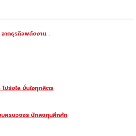
จากธุรกิจพลังงาน...
ปร่งใส มั่นใจทุกลิตร
บบครบวงจร นักลงทุนคึกคัก