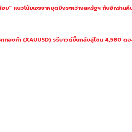
กน้อย” แนวโน้มเจรจาหยุดยิงระหว่างสหรัฐฯ กับอิหร่านคื
 ราคาทองคำ (XAUUSD) รรีบาวด์ขึ้นกลับสู่โซน 4,580 ด