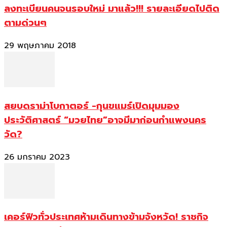
ลงทะเบียนคนจนรอบใหม่ มาแล้ว!!! รายละเอียดไปติด
ตามด่วนๆ
29 พฤษภาคม 2018
สยบดราม่าโบกาตอร์ -กุนขแมร์เปิดมุมมอง
ประวัติศาสตร์ “มวยไทย”อาจมีมาก่อนกำแพงนคร
วัด?
26 มกราคม 2023
เคอร์ฟิวทั่วประเทศห้ามเดินทางข้ามจังหวัด! ราชกิจ