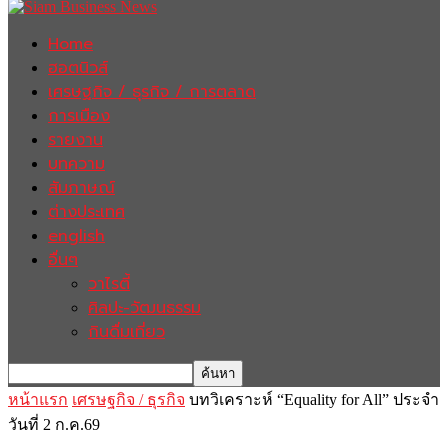
Home
ฮอตนิวส์
เศรษฐกิจ / ธุรกิจ / การตลาด
การเมือง
รายงาน
บทความ
สัมภาษณ์
ต่างประเทศ
english
อื่นๆ
วาไรตี้
ศิลปะ-วัฒนธรรม
กินดื่มเที่ยว
หน้าแรก
เศรษฐกิจ / ธุรกิจ
บทวิเคราะห์ “Equality for All” ประจำ
วันที่ 2 ก.ค.69