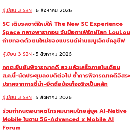
ผู้เขียน 3 SBN
6 สิงหาคม 2026
-
SC เติมรสชาติใหม่ให้ The New SC Experience
Space กลางพารากอน จับมือคาเฟ่รักษ์โลก LouLou
ถ่ายทอดตัวตนใหม่ของแบรนด์ผ่านเมนูเอ็กซ์คลูซีฟ
ผู้เขียน 3 SBN
5 สิงหาคม 2026
-
กกต.ยืนยันพิจารณาคดี สว.แล้วเสร็จภายในเดือน
ส.ค.นี้-นัดประชุมลงมติต่อไป ย้ำการพิจารณาคดีอิสระ
ปราศจากการชี้นำ-ยึดถือข้อเท็จจริงเป็นหลัก
ผู้เขียน 3 SBN
5 สิงหาคม 2026
-
ร่วมกำหนดอนาคตโทรคมนาคมไทยสู่ยุค AI-Native
Mobile ในงาน 5G-Advanced x Mobile AI
Forum