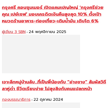
กรุงศรี คอนซูมเมอร์ เปิดแคมเปญใหญ่ ‘กรุงศรีช่วย
คุณ เปย์เซฟ’ มอบเครดิตเงินคืนสูงสุด 10% ตั้งเป้า
หมวดร้านอาหาร-ท่องเที่ยว-เติมน้ำมัน เติบโต 6%
ผู้เขียน 3 SBN
24 พฤศจิกายน 2025
-
เจาะลึกหมู่บ้านลับ…ที่เป็นพี่น้องกับ “อ่างขาง” สัมผัสวิถี
ลาหู่ดำ ชีวิตเรียบง่าย ไม่สุงสิงกับคนแปลกหน้า
กองบรรณาธิการ
22 ตุลาคม 2024
-