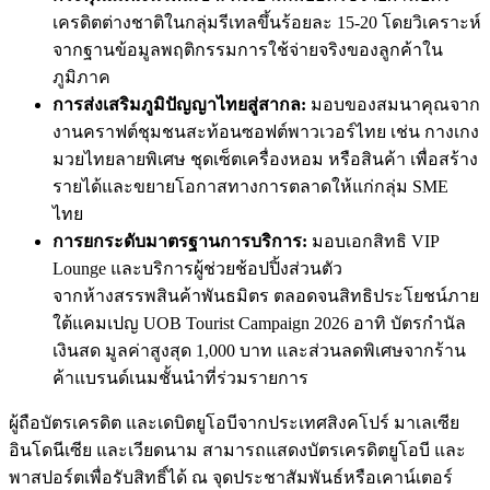
เครดิตต่างชาติในกลุ่มรีเทลขึ้นร้อยละ 15-20 โดยวิเคราะห์
จากฐานข้อมูลพฤติกรรมการใช้จ่ายจริงของลูกค้าใน
ภูมิภาค
การส่งเสริมภูมิปัญญาไทยสู่สากล
:
มอบของสมนาคุณจาก
งานคราฟต์ชุมชนสะท้อนซอฟต์พาวเวอร์ไทย เช่น กางเกง
มวยไทยลายพิเศษ ชุดเซ็ตเครื่องหอม หรือสินค้า เพื่อสร้าง
รายได้และขยายโอกาสทางการตลาดให้แก่กลุ่ม SME
ไทย
การยกระดับมาตรฐานการบริการ
:
มอบเอกสิทธิ VIP
Lounge และบริการผู้ช่วยช้อปปิ้งส่วนตัว
จากห้างสรรพสินค้าพันธมิตร ตลอดจนสิทธิประโยชน์ภาย
ใต้แคมเปญ UOB Tourist Campaign 2026 อาทิ บัตรกำนัล
เงินสด มูลค่าสูงสุด 1,000 บาท และส่วนลดพิเศษจากร้าน
ค้าแบรนด์เนมชั้นนำที่ร่วมรายการ
ผู้ถือบัตรเครดิต และเดบิตยูโอบีจากประเทศสิงคโปร์ มาเลเซีย
อินโดนีเซีย และเวียดนาม สามารถแสดงบัตรเครดิตยูโอบี และ
พาสปอร์ตเพื่อรับสิทธิ์ได้ ณ จุดประชาสัมพันธ์หรือเคาน์เตอร์