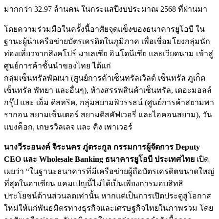
มากกว่า 32.97 ล้านคน ในกระแสปีงบประมาณ 2568 ที่ผ่านมา
โดยความร่วมมือในครั้งนี้อาศัยจุดแข็งของธนาคารยูโอบี ใน
ฐานะผู้นำเครือข่ายบัตรเครดิตในภูมิภาค เพื่อเชื่อมโยงกลุ่มนัก
ท่องเที่ยวจากสิงคโปร์ มาเลเซีย อินโดนีเซีย และเวียดนาม เข้าสู่
ศูนย์การค้าชั้นนำของไทย ได้แก่
กลุ่มเซ็นทรัลพัฒนา (ศูนย์การค้าเซ็นทรัลเวิลด์ เซ็นทรัล ภูเก็ต
เซ็นทรัล พัทยา และอื่นๆ), ห้างสรรพสินค้าเซ็นทรัล, เดอะมอลล์
กรุ๊ป และ เอ็ม ดิสทริค, กลุ่มสยามพิวรรธน์ (ศูนย์การค้าสยามพา
รากอน สยามเซ็นเตอร์ สยามดิสคัฟเวอรี่ และไอคอนสยาม), วัน
แบงค็อก, เกษรวิลเลจ และ คิง เพาเวอร์
นางวีระอนงค์ จิระนคร ภู่ตระกูล กรรมการผู้จัดการ
Deputy
CEO และ Wholesale Banking ธนาคารยูโอบี ประเทศไทย
เปิด
เผยว่า “ในฐานะธนาคารที่มีเครือข่ายผู้ถือบัตรเครดิตขนาดใหญ่
ที่สุดในอาเซียน แคมเปญนี้ไม่ได้เป็นเพียงการมอบสิทธิ
ประโยชน์ด้านส่วนลดเท่านั้น หากแต่เป็นการเปิดประตูสู่โอกาส
ใหม่ให้แก่พันธมิตรทางธุรกิจและเศรษฐกิจไทยในภาพรวม โดย