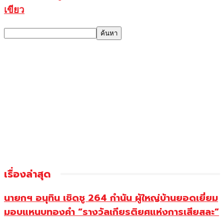
เขียว
เรื่องล่าสุด
นายกฯ อนุทิน เชิดชู 264 กำนัน ผู้ใหญ่บ้านยอดเยี่ยม
มอบแหนบทองคำ “รางวัลเกียรติยศแห่งการเสียสละ”