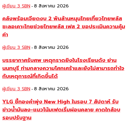
ผู้เขียน 3 SBN
8 สิงหาคม 2026
-
คลังพร้อมเจียดงบ 2 พันล้านหนุนไทยเที่ยวไทยพลัส
ชะลอเคาะไทยช่วยไทยพลัส เฟส 2 ขอประเมินความคุ้ม
ค่า
ผู้เขียน 3 SBN
8 สิงหาคม 2026
-
บรรยากาศรับศพ เหตุกราดยิงในโรงเรียนดัง ย่าน
นนทบุรี ท่ามกลางความโศกเศร้าและยังไม่สามารถทำใจ
กับเหตุการณ์ที่เกิดขึ้นได้
ผู้เขียน 3 SBN
8 สิงหาคม 2026
-
YLG ชี้ทองคำพุ่ง New High ในรอบ 7 สัปดาห์ รับ
ข่าวน้ำมันลง-แนวโน้มเฟดเริ่มผ่อนคลาย คาดใกล้จบ
รอบปรับฐาน