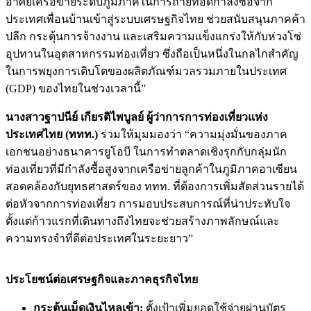
อาศัยเครือข่ายระดับภูมิภาคในการถ่ายทอดกำลังซื้อจาก
ประเทศเพื่อนบ้านเข้าสู่ระบบเศรษฐกิจไทย ช่วยสนับสนุนภาคค้า
ปลีก กระตุ้นการจ้างงาน และเสริมความแข็งแกร่งให้กับห่วงโซ่
อุปทานในอุตสาหกรรมท่องเที่ยว ซึ่งถือเป็นหนึ่งในกลไกสำคัญ
ในการพยุงการเติบโตของผลิตภัณฑ์มวลรวมภายในประเทศ
(GDP) ของไทยในช่วงเวลานี้”
นางสาวฐาปนีย์ เกียรติไพบูลย์ ผู้ว่าการการท่องเที่ยวแห่ง
ประเทศไทย (ททท.)
ร่วมให้มุมมองว่า “ความมุ่งมั่นของภาค
เอกชนอย่างธนาคารยูโอบี ในการทำตลาดเชิงรุกกับกลุ่มนัก
ท่องเที่ยวที่มีกำลังซื้อสูงจากเครือข่ายลูกค้าในภูมิภาคอาเซียน
สอดคล้องกับยุทธศาสตร์ของ ททท. ที่ต้องการเพิ่มสัดส่วนรายได้
ต่อหัวจากการท่องเที่ยว การมอบประสบการณ์ที่น่าประทับใจ
ตั้งแต่ก้าวแรกที่เดินทางถึงไทยจะช่วยสร้างภาพลักษณ์และ
ความทรงจำที่ดีต่อประเทศในระยะยาว”
ประโยชน์ต่อเศรษฐกิจและภาคธุรกิจไทย
กระตุ้นเม็ดเงินไหลเข้า
:
ตั้งเป้าเพิ่มยอดใช้จ่ายผ่านบัตร