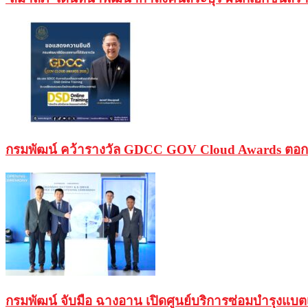
กรมพัฒน์ คว้ารางวัล GDCC GOV Cloud Awards ตอกย้
กรมพัฒน์ จับมือ ฉางอาน เปิดศูนย์บริการซ่อมบำรุงแบ