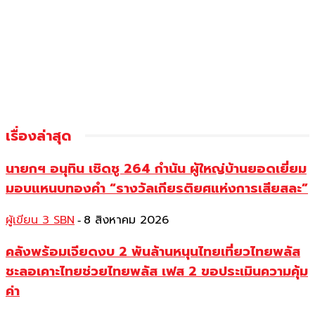
เรื่องล่าสุด
นายกฯ อนุทิน เชิดชู 264 กำนัน ผู้ใหญ่บ้านยอดเยี่ยม
มอบแหนบทองคำ “รางวัลเกียรติยศแห่งการเสียสละ”
ผู้เขียน 3 SBN
8 สิงหาคม 2026
-
คลังพร้อมเจียดงบ 2 พันล้านหนุนไทยเที่ยวไทยพลัส
ชะลอเคาะไทยช่วยไทยพลัส เฟส 2 ขอประเมินความคุ้ม
ค่า