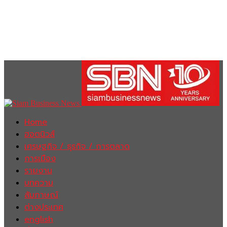
Home
ฮอตนิวส์
เศรษฐกิจ / ธุรกิจ / การตลาด
การเมือง
รายงาน
บทความ
สัมภาษณ์
ต่างประเทศ
english