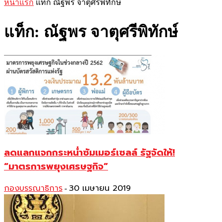
หน้าแรก
แท็ก
ณัฐพร จาตุศรีพิทักษ์
แท็ก: ณัฐพร จาตุศรีพิทักษ์
ลดแลกแจกกระหน่ำซัมเมอร์เซลล์ รัฐจัดให้!
“มาตรการพยุงเศรษฐกิจ”
กองบรรณาธิการ
30 เมษายน 2019
-