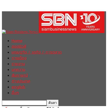
Home
ฮอตนิวส์
เศรษฐกิจ / ธุรกิจ / การตลาด
การเมือง
รายงาน
บทความ
สัมภาษณ์
ต่างประเทศ
english
อื่นๆ