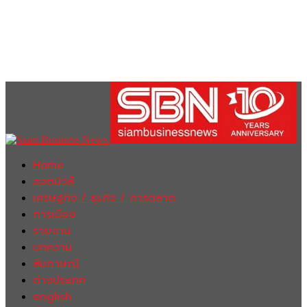
Home
ฮอตนิวส์
เศรษฐกิจ / ธุรกิจ / การตลาด
การเมือง
รายงาน
บทความ
สัมภาษณ์
ต่างประเทศ
english