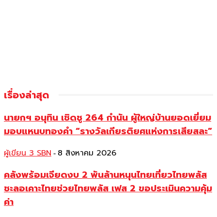
เรื่องล่าสุด
นายกฯ อนุทิน เชิดชู 264 กำนัน ผู้ใหญ่บ้านยอดเยี่ยม
มอบแหนบทองคำ “รางวัลเกียรติยศแห่งการเสียสละ”
ผู้เขียน 3 SBN
8 สิงหาคม 2026
-
คลังพร้อมเจียดงบ 2 พันล้านหนุนไทยเที่ยวไทยพลัส
ชะลอเคาะไทยช่วยไทยพลัส เฟส 2 ขอประเมินความคุ้ม
ค่า