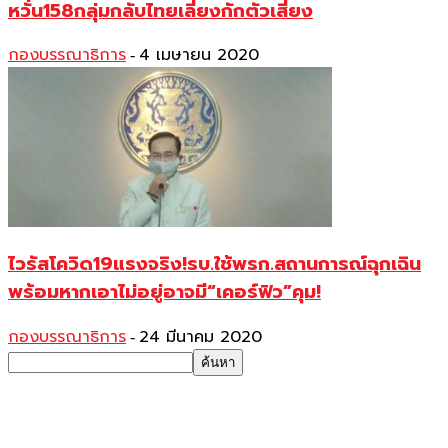
หวั่น158กลุ่มกลับไทยเลี่ยงกักตัวเสี่ยง
กองบรรณาธิการ
4 เมษายน 2020
-
ไวรัสโควิด19แรงจริง!รบ.ใช้พรก.สถานการณ์ฉุกเฉิน
พร้อมหากเอาไม่อยู่อาจมี“เคอร์ฟิว”คุม!
กองบรรณาธิการ
24 มีนาคม 2020
-