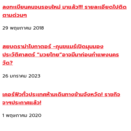
ลงทะเบียนคนจนรอบใหม่ มาแล้ว!!! รายละเอียดไปติด
ตามด่วนๆ
29 พฤษภาคม 2018
สยบดราม่าโบกาตอร์ -กุนขแมร์เปิดมุมมอง
ประวัติศาสตร์ “มวยไทย”อาจมีมาก่อนกำแพงนคร
วัด?
26 มกราคม 2023
เคอร์ฟิวทั่วประเทศห้ามเดินทางข้ามจังหวัด! ราชกิจ
จาฯประกาศแล้ว!
1 พฤษภาคม 2020