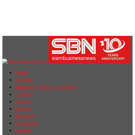
Home
ฮอตนิวส์
เศรษฐกิจ / ธุรกิจ / การตลาด
การเมือง
รายงาน
บทความ
สัมภาษณ์
ต่างประเทศ
english