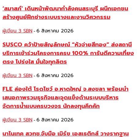
‘สมาสภ์’ เดินหน้าพัฒนากำลังคนสระบุรี ผนึกเอกชน
สร้างศูนย์ฝึกช่างระบบรางและงานวิศวกรรม
ผู้เขียน 3 SBN
6 สิงหาคม 2026
-
SUSCO คว้าป้ายสัญลักษณ์ “หัวจ่ายสีทอง” ส่งสถานี
บริการเข้าร่วมโครงการครบ 100% การันตีความเที่ยง
ตรง โปร่งใส มั่นใจทุกลิตร
ผู้เขียน 3 SBN
6 สิงหาคม 2026
-
FLE ล่องใต้ โรดโชว์ อ.หาดใหญ่ จ.สงขลา พร้อมนำ
เสนอภาพรวมธุรกิจและจุดแข็งด้านระบบบริหาร
จัดการน้ำแบบครบวงจร นักลงทุนคึกคัก
ผู้เขียน 3 SBN
6 สิงหาคม 2026
-
นาโนเทค สวทช.จับมือ เมิร์ซ เอสเธติกส์ วางรากฐาน