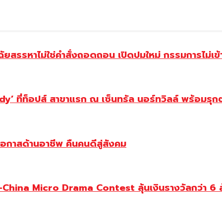
ฉัยสรรหาไม่ใช่คำสั่งถอดถอน เปิดปมใหม่ กรรมการไม่เข
y’ ที่ท็อปส์ สาขาแรก ณ เซ็นทรัล นอร์ทวิลล์ พร้อมรุก
โอกาสด้านอาชีพ คืนคนดีสู่สังคม
ina Micro Drama Contest ลุ้นเงินรางวัลกว่า 6 ล