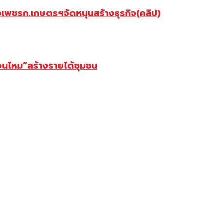
รก.เกษตรฯจัดหนุนสร้างธุรกิจ(คลิป)
นไหม”สร้างรายได้ชุมชน