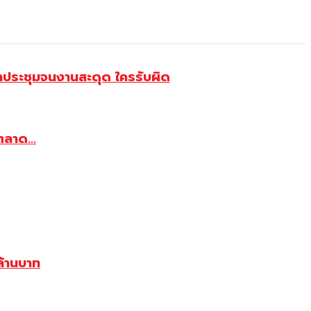
้าประชุมจนงานสะดุด ใครรับผิด
ตลาด...
้านบาท