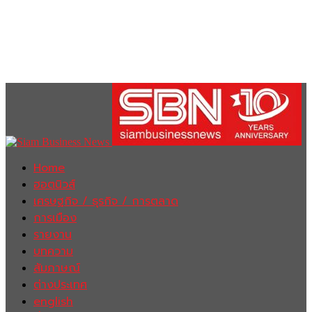
Home
ฮอตนิวส์
เศรษฐกิจ / ธุรกิจ / การตลาด
การเมือง
รายงาน
บทความ
สัมภาษณ์
ต่างประเทศ
english