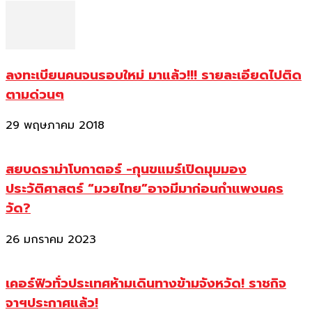
ลงทะเบียนคนจนรอบใหม่ มาแล้ว!!! รายละเอียดไปติด
ตามด่วนๆ
29 พฤษภาคม 2018
สยบดราม่าโบกาตอร์ -กุนขแมร์เปิดมุมมอง
ประวัติศาสตร์ “มวยไทย”อาจมีมาก่อนกำแพงนคร
วัด?
26 มกราคม 2023
เคอร์ฟิวทั่วประเทศห้ามเดินทางข้ามจังหวัด! ราชกิจ
จาฯประกาศแล้ว!