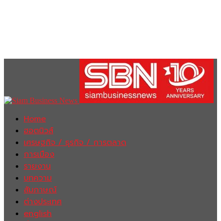
Home
ฮอตนิวส์
เศรษฐกิจ / ธุรกิจ / การตลาด
การเมือง
รายงาน
บทความ
สัมภาษณ์
ต่างประเทศ
english