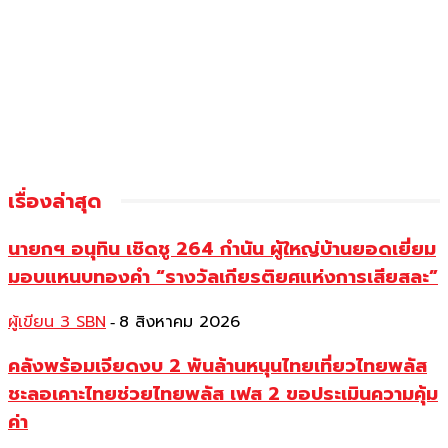
เรื่องล่าสุด
นายกฯ อนุทิน เชิดชู 264 กำนัน ผู้ใหญ่บ้านยอดเยี่ยม
มอบแหนบทองคำ “รางวัลเกียรติยศแห่งการเสียสละ”
ผู้เขียน 3 SBN
8 สิงหาคม 2026
-
คลังพร้อมเจียดงบ 2 พันล้านหนุนไทยเที่ยวไทยพลัส
ชะลอเคาะไทยช่วยไทยพลัส เฟส 2 ขอประเมินความคุ้ม
ค่า