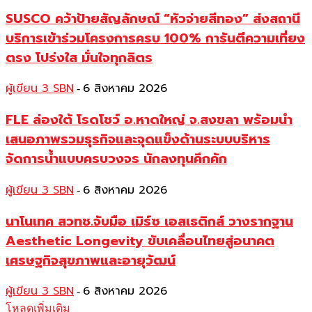
SUSCO คว้าป้ายสัญลักษณ์ “หัวจ่ายสีทอง” ส่งสถานี
บริการเข้าร่วมโครงการครบ 100% การันตีความเที่ยง
ตรง โปร่งใส มั่นใจทุกลิตร
ผู้เขียน 3 SBN
6 สิงหาคม 2026
-
FLE ล่องใต้ โรดโชว์ อ.หาดใหญ่ จ.สงขลา พร้อมนำ
เสนอภาพรวมธุรกิจและจุดแข็งด้านระบบบริหาร
จัดการน้ำแบบครบวงจร นักลงทุนคึกคัก
ผู้เขียน 3 SBN
6 สิงหาคม 2026
-
นาโนเทค สวทช.จับมือ เมิร์ซ เอสเธติกส์ วางรากฐาน
Aesthetic Longevity ขับเคลื่อนไทยสู่อนาคต
เศรษฐกิจสุขภาพและอายุวัฒน์
ผู้เขียน 3 SBN
6 สิงหาคม 2026
-
โหลดเพิ่มเติม