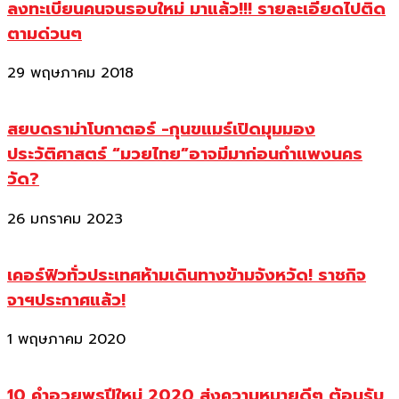
ลงทะเบียนคนจนรอบใหม่ มาแล้ว!!! รายละเอียดไปติด
ตามด่วนๆ
29 พฤษภาคม 2018
สยบดราม่าโบกาตอร์ -กุนขแมร์เปิดมุมมอง
ประวัติศาสตร์ “มวยไทย”อาจมีมาก่อนกำแพงนคร
วัด?
26 มกราคม 2023
เคอร์ฟิวทั่วประเทศห้ามเดินทางข้ามจังหวัด! ราชกิจ
จาฯประกาศแล้ว!
1 พฤษภาคม 2020
10 คำอวยพรปีใหม่ 2020 ส่งความหมายดีๆ ต้อนรับ