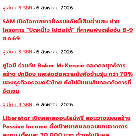
ผู้เขียน 3 SBN
6 สิงหาคม 2026
-
SAM เปิดโอกาสชาวฝั่งธนแก้หนี้เสียต่ำแสน ผ่าน
โครงการ “ปิดหนี้ไว ไปต่อได้” ที่ศาลแพ่งตลิ่งชัน 8-9
ส.ค.69
ผู้เขียน 3 SBN
6 สิงหาคม 2026
-
ยูโอบี ร่วมกับ Baker McKenzie ถอดกลยุทธ์การ
สร้าง ปกป้อง และส่งต่อความมั่งคั่งข้ามรุ่น กว่า 70%
ของธุรกิจครอบครัวไทย ยังไม่มีแผนสืบทอดกิจการที่
ชัดเจน
ผู้เขียน 3 SBN
6 สิงหาคม 2026
-
Liberator เปิดคลาสออนไลน์ฟรี สอนวางแผนสร้าง
Passive Income ตั้งเป้าหมายผลตอบแทนจากการ
ลงทุน เดือนละ 30,000 บาท ด้วยหุ้นปันผล