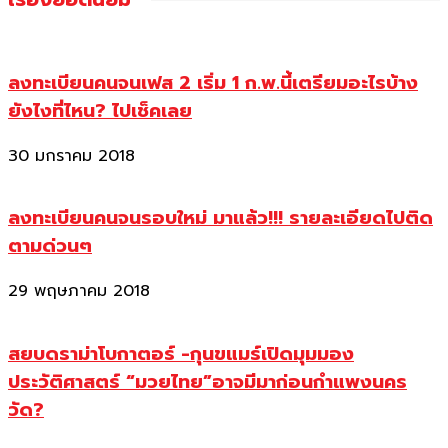
ลงทะเบียนคนจนเฟส 2 เริ่ม 1 ก.พ.นี้เตรียมอะไรบ้าง
ยังไงที่ไหน? ไปเช็คเลย
30 มกราคม 2018
ลงทะเบียนคนจนรอบใหม่ มาแล้ว!!! รายละเอียดไปติด
ตามด่วนๆ
29 พฤษภาคม 2018
สยบดราม่าโบกาตอร์ -กุนขแมร์เปิดมุมมอง
ประวัติศาสตร์ “มวยไทย”อาจมีมาก่อนกำแพงนคร
วัด?