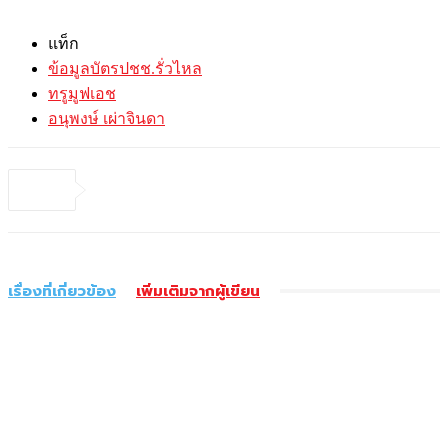
แท็ก
ข้อมูลบัตรปชช.รั่วไหล
ทรูมูฟเอช
อนุพงษ์ เผ่าจินดา
เรื่องที่เกี่ยวข้อง
เพิ่มเติมจากผู้เขียน