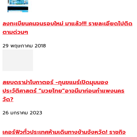
ลงทะเบียนคนจนรอบใหม่ มาแล้ว!!! รายละเอียดไปติด
ตามด่วนๆ
29 พฤษภาคม 2018
สยบดราม่าโบกาตอร์ -กุนขแมร์เปิดมุมมอง
ประวัติศาสตร์ “มวยไทย”อาจมีมาก่อนกำแพงนคร
วัด?
26 มกราคม 2023
เคอร์ฟิวทั่วประเทศห้ามเดินทางข้ามจังหวัด! ราชกิจ