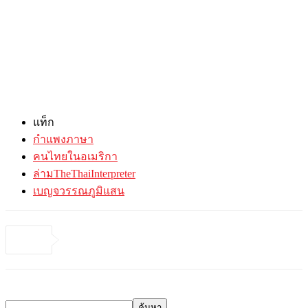
แท็ก
กำแพงภาษา
คนไทยในอเมริกา
ล่ามTheThaiInterpreter
เบญจวรรณภูมิแสน