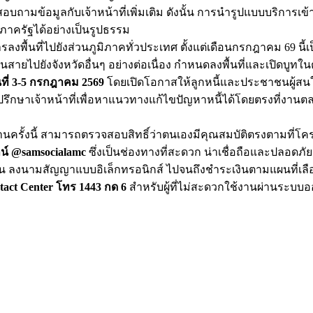
ถามข้อมูลกับเจ้าหน้าที่เพิ่มเติม ดังนั้น การนำรูปแบบบริการเ
ครัฐได้อย่างเป็นรูปธรรม
รลงพื้นที่ไปยังส่วนภูมิภาคทั่วประเทศ ตั้งแต่เดือนกรกฎาคม 69 นี้
ยังจังหวัดอื่นๆ อย่างต่อเนื่อง กำหนดลงพื้นที่และเปิดบูทในต่
ี่
3-5 กรกฎาคม 2569
โดยเปิดโอกาสให้ลูกหนี้และประชาชนผู้สนใ
รึกษาเจ้าหน้าที่เพื่อหาแนวทางแก้ไขปัญหาหนี้ได้โดยตรงที่งานตลอด
มงานครั้งนี้ สามารถตรวจสอบสิทธิ์ว่าตนเองมีคุณสมบัติตรงตามท
น์ @samsocialamc
ซึ่งเป็นช่องทางที่สะดวก น่าเชื่อถือและปลอดภัย
ิน ลงนามสัญญาแบบอิเล็กทรอนิกส์ ไปจนถึงชำระเงินตามแผนที่เลื
act Center โทร 1443 กด 6
สำหรับผู้ที่ไม่สะดวกใช้งานผ่านระบบออ