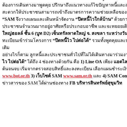
ต้องการเดินทางมาพูดคุย ปรึกษาถึงแนวทางแก้ไขปัญหาหนี้และสอบ
สะดวกให้ประชาชนสามารถเข้าถึงมาตรการความช่วยเหลือของภา
“SAM
จึงวางแผนและเดินหน้าจัดงาน
“ปิดหนี้ไวใกล้บ้าน”
ด้วยกา
ประชาชนจำนวนมากอยู่อาศัยหรือประกอบอาชีพ และจะทยอยเดินสายไป
ใหญ่ฮอลล์ ชั้น 6 (บูท D2) เซ็นทรัลหาดใหญ่
จ. สงขลา ระหว่างวันท
ทะเบียนเข้าร่วมโครงการ
“ปิดหนี้ไว ไปต่อได้”
รวมทั้งพูดคุยและป
เติม
อย่างไรก็ตาม ลูกหนี้และประชาชนทั่วไปที่ไม่ได้เดินทางมาร่ว
ไว ไปต่อได้”
ได้ถึง 4 ช่องทางด้วยกัน คือ
1) Line OA
เพียง
แอดไล
ต้นจนจบ เริ่มจากตรวจสอบสิทธิ์และลงทะเบียน เลือกแผนชำระเง
www.bot.or.th
3) เว็บไซต์ SAM
www.sam.or.th
และ
4)
SAM Cont
ข่าวสารของ SAM ได้ผ่านช่องทาง
FB บริหารสินทรัพย์สุขุมวิท